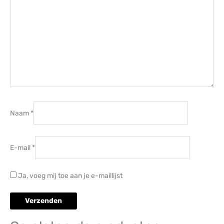
Naam
*
E-mail
*
Ja, voeg mij toe aan je e-maillijst