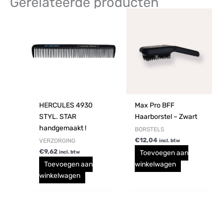
Gerelateerde producten
HERCULES 4930
Max Pro BFF
STYL. STAR
Haarborstel – Zwart
handgemaakt !
BORSTELS
€
12,04
VERZORGING
incl. btw
€
9,62
Toevoegen aan
incl. btw
Toevoegen aan
winkelwagen
winkelwagen