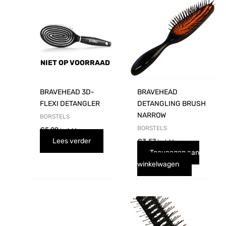
NIET OP VOORRAAD
BRAVEHEAD 3D-
BRAVEHEAD
FLEXI DETANGLER
DETANGLING BRUSH
NARROW
BORSTELS
BORSTELS
€
5,99
incl. btw
Lees verder
€
3,57
incl. btw
Toevoegen aan
winkelwagen