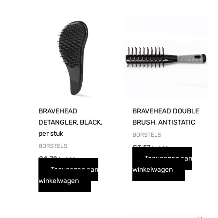
BRAVEHEAD
BRAVEHEAD DOUBLE
DETANGLER, BLACK.
BRUSH, ANTISTATIC
per stuk
BORSTELS
BORSTELS
€
3,57
incl. btw
Toevoegen aan
€
4,78
incl. btw
Toevoegen aan
winkelwagen
winkelwagen