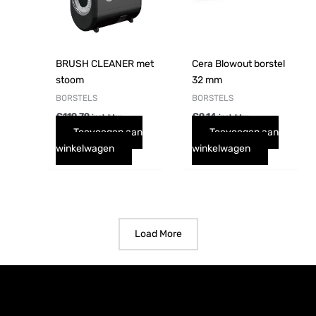
BRUSH CLEANER met
Cera Blowout borstel
stoom
32 mm
BORSTELS
BORSTELS
€
119,79
€
9,14
incl. btw
incl. btw
Toevoegen aan
Toevoegen aan
winkelwagen
winkelwagen
Load More