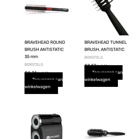
BRAVEHEAD ROUND
BRAVEHEAD TUNNEL
BRUSH ANTISTATIC
BRUSH, ANTISTATIC
35 mm
BORSTELS
BORSTELS
€
3,57
incl. btw
Toevoegen aan
€
4,24
incl. btw
Toevoegen aan
winkelwagen
winkelwagen