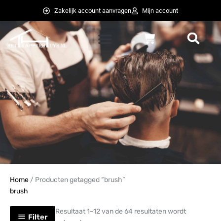
Ga
Zakelijk account aanvragen
Mijn account
naar
de
Winkelwagen
inhoud
weglot switcher
weglot switcher
Home
/ Producten getagged “brush”
brush
Resultaat 1–12 van de 64 resultaten wordt
Filter