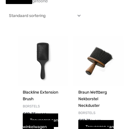
getoond
Blackline Extension
Braun Wettberg
Brush
Nekborstel
Neckduster
BORSTELS
BORSTELS
€
10,35
incl. btw
Toevoegen aan
€
12,71
incl. btw
winkelwagen
Toevoegen aan