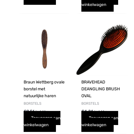
winkelwagen
Braun Wettberg ovale
BRAVEHEAD
borstel met
DEANGLING BRUSH
natuurlijke haren
OVAL
BORSTELS
BORSTELS
€
9,56
€
4,24
incl. btw
incl. btw
Toevoegen aan
Toevoegen aan
winkelwagen
winkelwagen