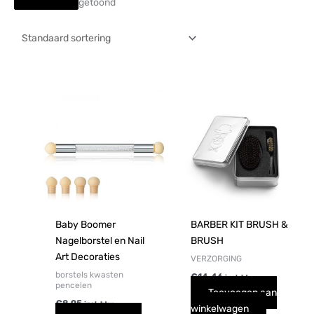
getoond
Baby Boomer
BARBER KIT BRUSH &
Nagelborstel en Nail
BRUSH
Art Decoraties
VERZORGING
borstels kwasten
€
14,46
incl. btw
pencelen
Toevoegen aan
€
8,95
incl. btw
winkelwagen