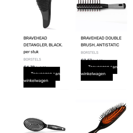
BRAVEHEAD
BRAVEHEAD DOUBLE
DETANGLER, BLACK.
BRUSH, ANTISTATIC
per stuk
BORSTELS
BORSTELS
€
3,57
incl. btw
Toevoegen aan
€
4,78
incl. btw
Toevoegen aan
winkelwagen
winkelwagen