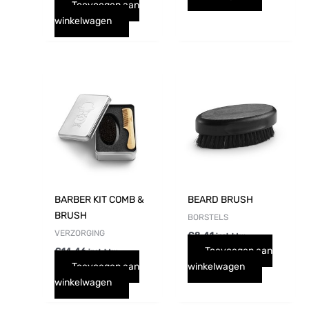
Toevoegen aan
winkelwagen
BARBER KIT COMB &
BEARD BRUSH
BRUSH
BORSTELS
VERZORGING
€
8,41
incl. btw
Toevoegen aan
€
14,46
incl. btw
Toevoegen aan
winkelwagen
winkelwagen