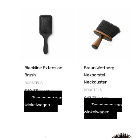
Blackline Extension
Braun Wettberg
Brush
Nekborstel
Neckduster
BORSTELS
BORSTELS
€
10,35
incl. btw
Toevoegen aan
€
12,71
incl. btw
winkelwagen
Toevoegen aan
winkelwagen