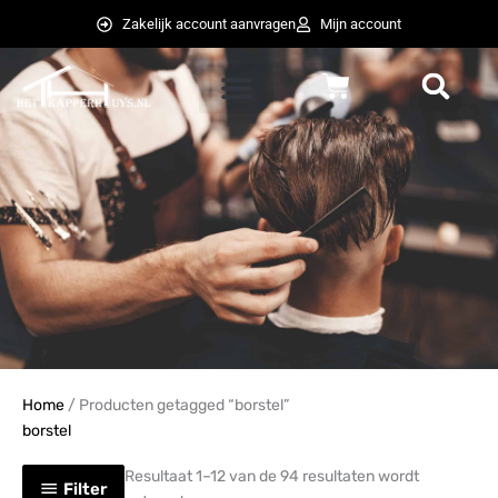
Ga
Zakelijk account aanvragen
Mijn account
naar
de
Winkelwagen
inhoud
weglot switcher
weglot switcher
Home
/ Producten getagged “borstel”
borstel
Resultaat 1–12 van de 94 resultaten wordt
Filter