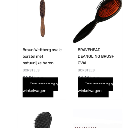
Braun Wettberg ovale
BRAVEHEAD
borstel met
DEANGLING BRUSH
natuurlijke haren
OVAL
BORSTELS
BORSTELS
€
9,56
€
4,24
incl. btw
incl. btw
Toevoegen aan
Toevoegen aan
winkelwagen
winkelwagen