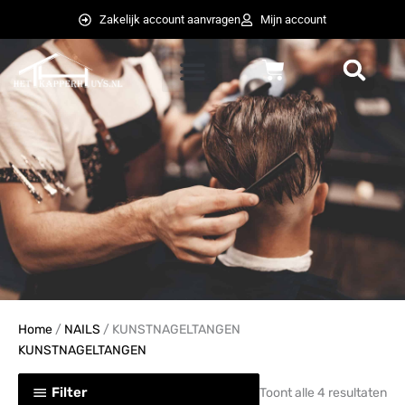
Ga
Zakelijk account aanvragen
Mijn account
naar
de
Winkelwagen
inhoud
weglot switcher
weglot switcher
Home
/
NAILS
/ KUNSTNAGELTANGEN
KUNSTNAGELTANGEN
Filter
Toont alle 4 resultaten