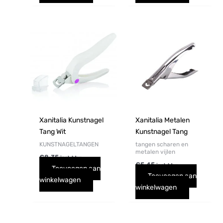
Xanitalia Kunstnagel
Xanitalia Metalen
Tang Wit
Kunstnagel Tang
KUNSTNAGELTANGEN
tangen scharen en
metalen vijlen
€
8,35
incl. btw
€
5,45
incl. btw
Toevoegen aan
Toevoegen aan
winkelwagen
winkelwagen