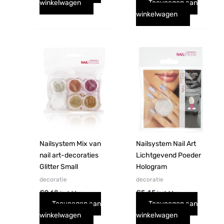
winkelwagen
Toevoegen aan
winkelwagen
Nailsystem Mix van
Nailsystem Nail Art
nail art-decoraties
Lichtgevend Poeder
Glitter Small
Hologram
decoratie
decoratie
€
9,68
€
5,45
incl. btw
incl. btw
Toevoegen aan
Toevoegen aan
winkelwagen
winkelwagen