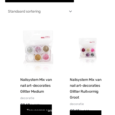
Nailsystem Mix van
Nailsystem Mix van
nail art-decoraties
nail art-decoraties
Glitter Medium
Glitter Ruitvormig
Groot
decoratie
decoratie
€
9,68
incl. btw
Toevoegen aan
€
9,68
incl. btw