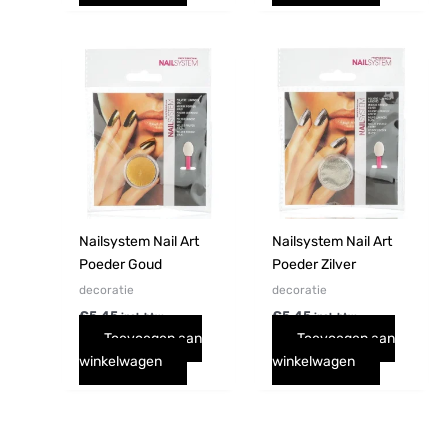
Nailsystem Nail Art
Nailsystem Nail Art
Poeder Goud
Poeder Zilver
decoratie
decoratie
€
5,45
€
5,45
incl. btw
incl. btw
Toevoegen aan
Toevoegen aan
winkelwagen
winkelwagen