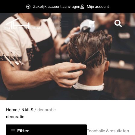
Ga
Zakelijk account aanvragen
Mijn account
naar
de
Winkelwagen
inhoud
weglot switcher
weglot switcher
Home
/
NAILS
/ decoratie
decoratie
Filter
Toont alle 6 resultaten