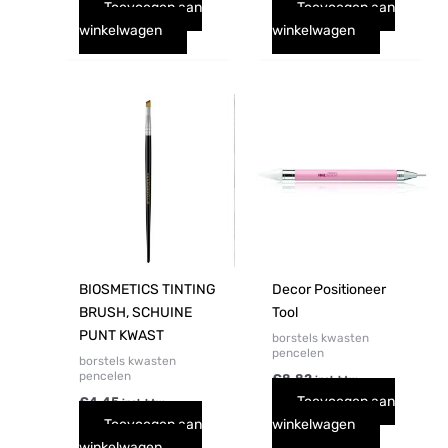
Toevoegen aan
Toevoegen aan
winkelwagen
winkelwagen
BIOSMETICS TINTING
Decor Positioneer
BRUSH, SCHUINE
Tool
PUNT KWAST
borstels kwasten
pencelen
borstels kwasten
pencelen
€
8,82
incl. btw
Toevoegen aan
€
4,45
incl. btw
Toevoegen aan
winkelwagen
winkelwagen