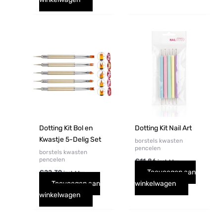
Dotting Kit Bol en
Dotting Kit Nail Art
Kwastje 5-Delig Set
borstels kwasten
pencelen
borstels kwasten
pencelen
€
11,86
incl. btw
Toevoegen aan
€
22,39
incl. btw
Toevoegen aan
winkelwagen
winkelwagen