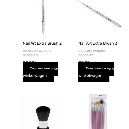
Nail Art Extra Brush 2
Nail Art Extra Brush 3
borstels kwasten
borstels kwasten
pencelen
pencelen
€
5,80
€
5,80
incl. btw
incl. btw
Toevoegen aan
Toevoegen aan
winkelwagen
winkelwagen