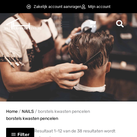
Ga
Zakelijk account aanvragen
Mijn account
naar
de
Winkelwagen
inhoud
weglot switcher
weglot switcher
Home
/
NAILS
/ borstels kwasten pencelen
borstels kwasten pencelen
Resultaat 1–12 van de 38 resultaten wordt
Filter