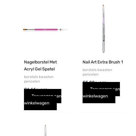
Nagelborstel Met
Nail Art Extra Brush 1
Acryl Gel Spatel
borstels kwasten
pencelen
borstels kwasten
pencelen
€
5,80
incl. btw
Toevoegen aan
€
6,64
incl. btw
Toevoegen aan
winkelwagen
winkelwagen