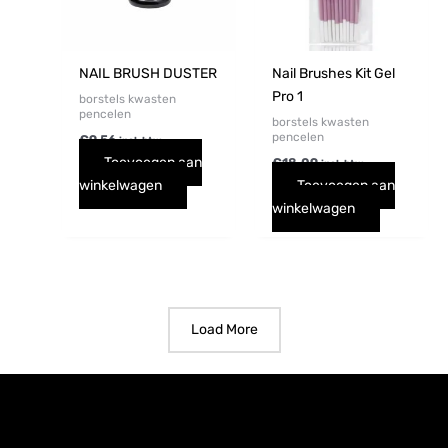
NAIL BRUSH DUSTER
Nail Brushes Kit Gel
Pro 1
borstels kwasten
pencelen
borstels kwasten
pencelen
€
9,56
incl. btw
Toevoegen aan
€
18,09
incl. btw
winkelwagen
Toevoegen aan
winkelwagen
Load More