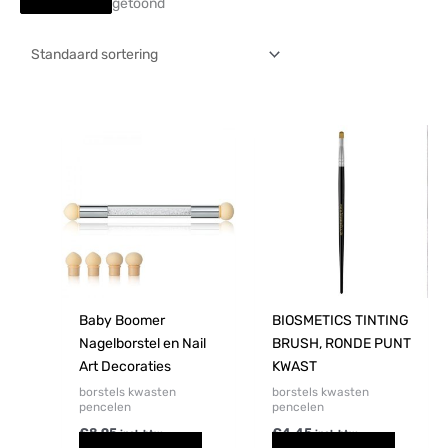
getoond
Baby Boomer
BIOSMETICS TINTING
Nagelborstel en Nail
BRUSH, RONDE PUNT
Art Decoraties
KWAST
borstels kwasten
borstels kwasten
pencelen
pencelen
€
8,95
€
4,45
incl. btw
incl. btw