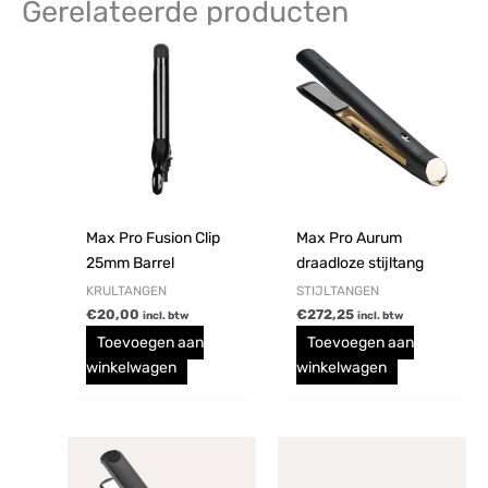
Gerelateerde producten
Max Pro Fusion Clip
Max Pro Aurum
25mm Barrel
draadloze stijltang
KRULTANGEN
STIJLTANGEN
€
20,00
€
272,25
incl. btw
incl. btw
Toevoegen aan
Toevoegen aan
winkelwagen
winkelwagen