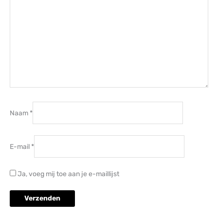
Naam
*
E-mail
*
Ja, voeg mij toe aan je e-maillijst