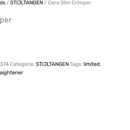
ols
/
STIJLTANGEN
/ Cera Slim Crimper
mper
374
Categorie:
STIJLTANGEN
Tags:
limited
,
raightener