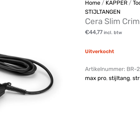
Home
/
KAPPER
/
To
STIJLTANGEN
Cera Slim Cri
€
44,77
incl. btw
Uitverkocht
Artikelnummer:
BR-2
max pro
,
stijltang
,
st