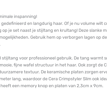
inimale inspanning!
edefinieerd en langdurig haar. Of je nu volume wilt creë
 op je set naast je stijltang en krultang! Deze slanke
ngmogelijkheden. Gebruik hem op verborgen lagen op de 
.
l stijltang voor professioneel gebruik. De tang warmt 
oie, fijne wafel structuur in het haar. Ook zorgt de C
 duurzamere textuur. De keramische platen zorgen erv
 meter lang, waardoor de Cera Crimpstyler Slim ook idea
t, heeft een memory knop en platen van 2,3cm x 9cm.