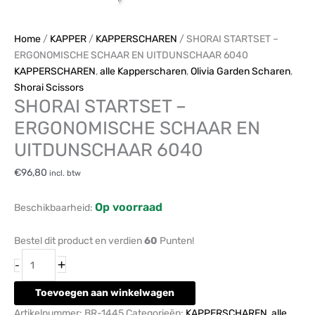
Home
/
KAPPER
/
KAPPERSCHAREN
/ SHORAI STARTSET –
ERGONOMISCHE SCHAAR EN UITDUNSCHAAR 6040
KAPPERSCHAREN
,
alle Kapperscharen
,
Olivia Garden Scharen
,
Shorai Scissors
SHORAI STARTSET –
ERGONOMISCHE SCHAAR EN
UITDUNSCHAAR 6040
€
96,80
incl. btw
Op voorraad
Beschikbaarheid:
Bestel dit product en verdien
60
Punten!
+
-
Toevoegen aan winkelwagen
Artikelnummer:
BR-1445
Categorieën:
KAPPERSCHAREN
,
alle