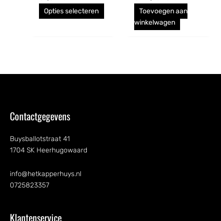
productpagina
Opties selecteren
Toevoegen aan
winkelwagen
Contactgegevens
Buysballotstraat 41
1704 SK Heerhugowaard
info@hetkapperhuys.nl
0725823357
Klantenservice