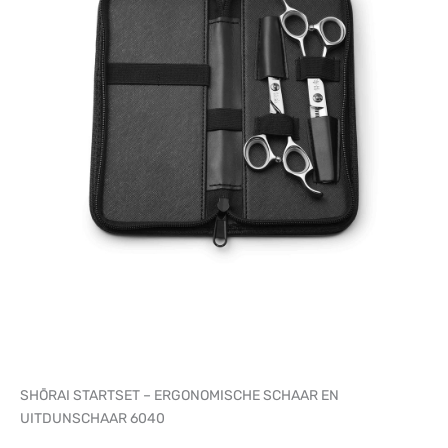
SHŌRAI STARTSET – ERGONOMISCHE SCHAAR EN
UITDUNSCHAAR 6040