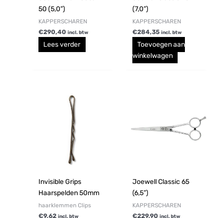
50 (5,0”)
(7,0”)
KAPPERSCHAREN
KAPPERSCHAREN
€
290,40
€
284,35
incl. btw
incl. btw
Lees verder
Toevoegen aan
winkelwagen
Dit
product
heeft
meerdere
variaties.
Deze
optie
kan
gekozen
Invisible Grips
Joewell Classic 65
worden
Haarspelden 50mm
(6,5”)
op
haarklemmen Clips
KAPPERSCHAREN
de
€
9,62
€
229,90
incl. btw
incl. btw