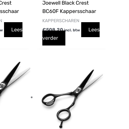
Crest
Joewell Black Crest
sschaar
BC60F Kappersschaar
N
KAPPERSCHAREN
Lees
Lees
€
508,20
tw
incl. btw
verder