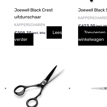
Joewell Black Crest
Joewell Black S
uitdunschaar
KAPPERSCHARE
KAPPERSCHAREN
€
423,50
incl. b
Lees
Toevoegen
€
508,20
incl. btw
verder
winkelwagen