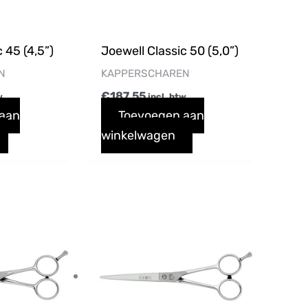
 45 (4,5”)
Joewell Classic 50 (5,0”)
N
KAPPERSCHAREN
€
187,55
w
incl. btw
 aan
Toevoegen aan
winkelwagen