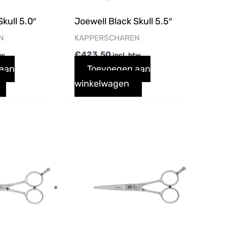
kull 5.0″
Joewell Black Skull 5.5″
N
KAPPERSCHAREN
€
423,50
tw
incl. btw
 aan
Toevoegen aan
winkelwagen