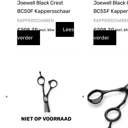
Joewell Black Crest
Joewell Black 
BC50F Kappersschaar
BC55F Kapper
KAPPERSCHAREN
KAPPERSCHARE
Lees
€
508,20
€
508,20
incl. btw
incl. b
verder
verder
NIET OP VOORRAAD