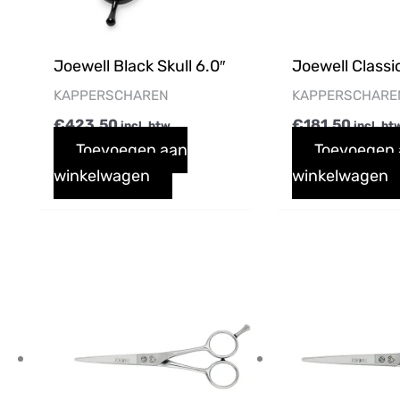
Joewell Black Skull 6.0″
Joewell Classic
KAPPERSCHAREN
KAPPERSCHARE
€
423,50
€
181,50
incl. btw
incl. bt
Toevoegen aan
Toevoegen
winkelwagen
winkelwagen