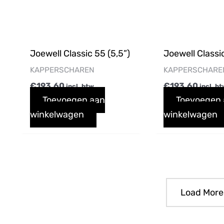
Joewell Classic 55 (5,5”)
Joewell Classic
KAPPERSCHAREN
KAPPERSCHARE
€
193,60
€
193,60
incl. btw
incl. b
Toevoegen aan
Toevoegen
winkelwagen
winkelwagen
Load More