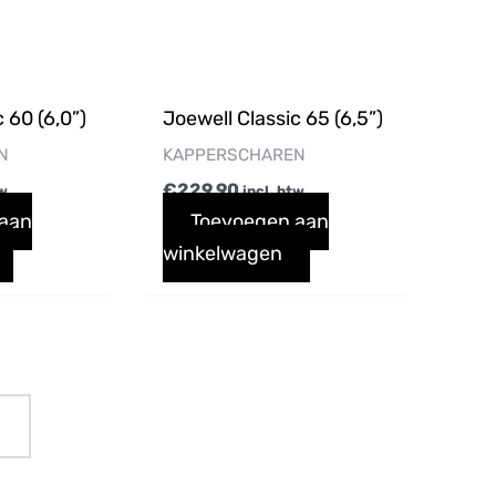
 60 (6,0”)
Joewell Classic 65 (6,5”)
N
KAPPERSCHAREN
€
229,90
tw
incl. btw
 aan
Toevoegen aan
winkelwagen