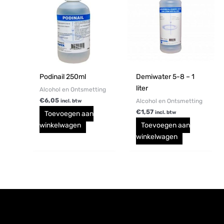
Podinail 250ml
Demiwater 5-8 – 1
liter
Alcohol en Ontsmetting
€
6,05
Alcohol en Ontsmetting
incl. btw
€
1,57
Toevoegen aan
incl. btw
winkelwagen
Toevoegen aan
winkelwagen