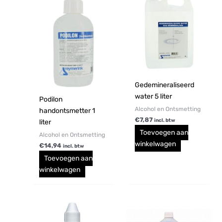
Gedemineraliseerd
water 5 liter
Podilon
Alcohol en Ontsmetting
handontsmetter 1
€
7,87
incl. btw
liter
Toevoegen aan
Alcohol en Ontsmetting
winkelwagen
€
14,94
incl. btw
Toevoegen aan
winkelwagen