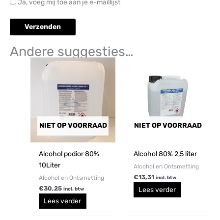
Ja, voeg mij toe aan je e-maillijst
Andere suggesties…
NIET OP VOORRAAD
NIET OP VOORRAAD
Alcohol podior 80%
Alcohol 80% 2,5 liter
10Liter
Alcohol en Ontsmetting
€
13,31
Alcohol en Ontsmetting
incl. btw
€
30,25
Lees verder
incl. btw
Lees verder