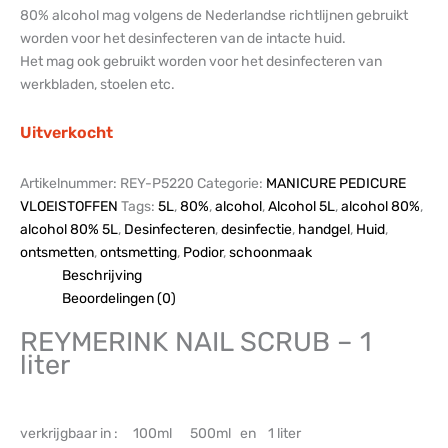
80% alcohol mag volgens de Nederlandse richtlijnen gebruikt
worden voor het desinfecteren van de intacte huid.
Het mag ook gebruikt worden voor het desinfecteren van
werkbladen, stoelen etc.
Uitverkocht
Artikelnummer:
REY-P5220
Categorie:
MANICURE PEDICURE
VLOEISTOFFEN
Tags:
5L
,
80%
,
alcohol
,
Alcohol 5L
,
alcohol 80%
,
alcohol 80% 5L
,
Desinfecteren
,
desinfectie
,
handgel
,
Huid
,
ontsmetten
,
ontsmetting
,
Podior
,
schoonmaak
Beschrijving
Beoordelingen (0)
REYMERINK NAIL SCRUB – 1
liter
verkrijgbaar in : 100ml 500ml en 1 liter