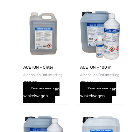
ACETON – 5 liter
ACETON – 100 ml
Alcohol en Ontsmetting
Alcohol en Ontsmetting
€
38,72
€
2,66
incl. btw
incl. btw
Toevoegen aan
Toevoegen aan
winkelwagen
winkelwagen