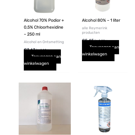
Alcohol 70% Podior +
Alcohol 80% – 1 liter
0,5% Chloorhexidine
alle Reymerink
producten
– 250 ml
€
5,45
incl. btw
Alcohol en Ontsmetting
Toevoegen aan
€
3,63
incl. btw
winkelwagen
Toevoegen aan
winkelwagen