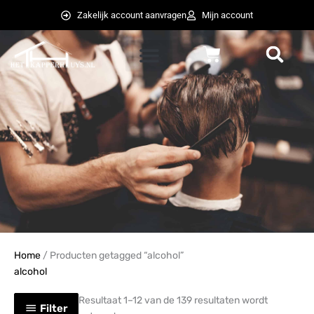
Ga
Zakelijk account aanvragen
Mijn account
naar
de
Winkelwagen
inhoud
weglot switcher
weglot switcher
Home
/ Producten getagged “alcohol”
alcohol
Resultaat 1–12 van de 139 resultaten wordt
Filter