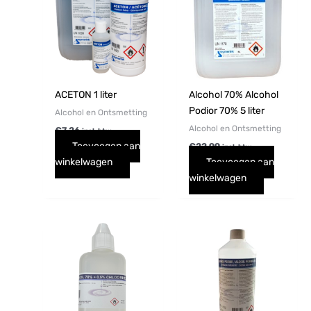
ACETON 1 liter
Alcohol 70% Alcohol
Podior 70% 5 liter
Alcohol en Ontsmetting
Alcohol en Ontsmetting
€
7,26
incl. btw
Toevoegen aan
€
22,99
incl. btw
winkelwagen
Toevoegen aan
winkelwagen