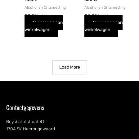
Alcohol en Ontsmetting
Alcohol en Ontsmetting
€
2,36
€
4,84
incl. btw
incl. btw
Toevoegen aan
Toevoegen aan
winkelwagen
winkelwagen
Load More
Contactgegevens
Buysballotstraat 41
1704 SK Heerhugowaard