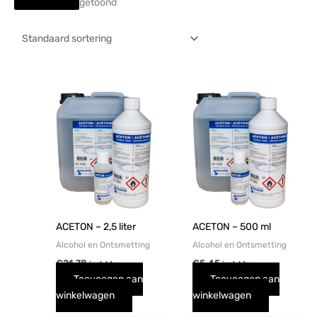
getoond
ACETON – 2,5 liter
ACETON – 500 ml
Alcohol en Ontsmetting
Alcohol en Ontsmetting
€
21,78
€
5,45
incl. btw
incl. btw
Toevoegen aan
Toevoegen aan
winkelwagen
winkelwagen