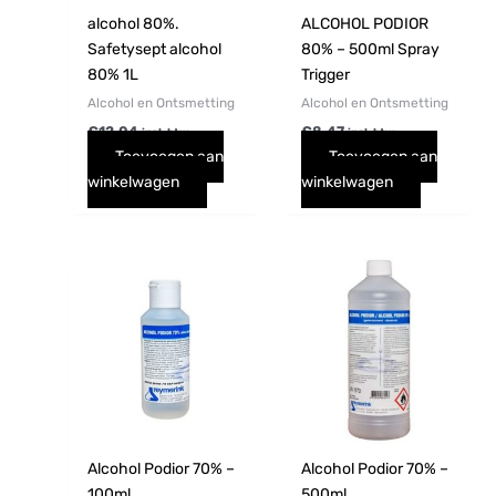
alcohol 80%.
ALCOHOL PODIOR
Safetysept alcohol
80% – 500ml Spray
80% 1L
Trigger
Alcohol en Ontsmetting
Alcohol en Ontsmetting
€
12,04
€
8,47
incl. btw
incl. btw
Toevoegen aan
Toevoegen aan
winkelwagen
winkelwagen
Alcohol Podior 70% –
Alcohol Podior 70% –
100ml
500ml