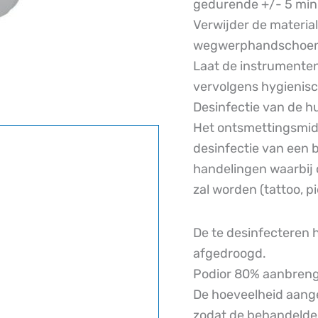
gedurende +/- 5 minu
Verwijder de materia
wegwerphandschoen
Laat de instrumenten
vervolgens hygienisc
Desinfectie van de h
Het ontsmettingsmidd
desinfectie van een b
handelingen waarbij 
zal worden (tattoo, pi
De te desinfecteren 
afgedroogd.
Podior 80% aanbreng
De hoeveelheid aange
zodat de behandelde 