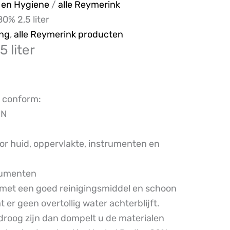
en Hygiene
/
alle Reymerink
0% 2,5 liter
ing
,
alle Reymerink producten
 liter
s conform:
1N
r huid, oppervlakte, instrumenten en
trumenten
 met een goed reinigingsmiddel en schoon
 er geen overtollig water achterblijft.
droog zijn dan dompelt u de materialen