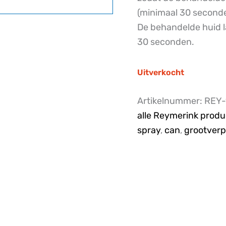
(minimaal 30 seconden
De behandelde huid l
30 seconden.
Uitverkocht
Artikelnummer:
REY-
alle Reymerink prod
spray
,
can
,
grootverp