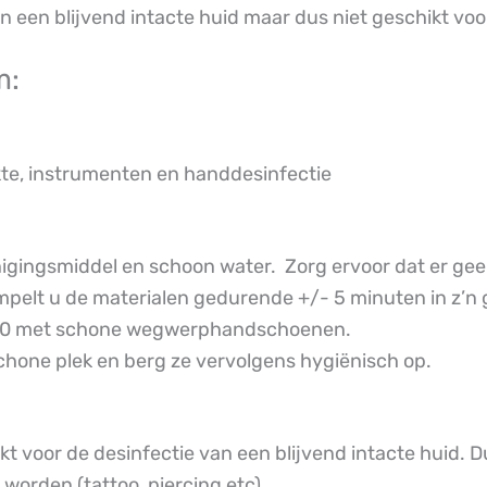
n een blijvend intacte huid maar dus niet geschikt voo
m:
te, instrumenten en handdesinfectie
igingsmiddel en schoon water. Zorg ervoor dat er geen 
pelt u de materialen gedurende +/- 5 minuten in z’n 
or 80 met schone wegwerphandschoenen.
hone plek en berg ze vervolgens hygiënisch op.
t voor de desinfectie van een blijvend intacte huid. 
worden (tattoo, piercing etc).