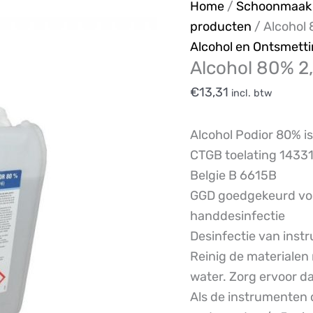
Home
/
Schoonmaak 
producten
/ Alcohol 8
Alcohol en Ontsmett
Alcohol 80% 2,5
€
13,31
incl. btw
Alcohol Podior 80% i
CTGB toelating 1433
Belgie B 6615B
GGD goedgekeurd voo
handdesinfectie
Desinfectie van ins
Reinig de materialen
water. Zorg ervoor dat
Als de instrumenten 