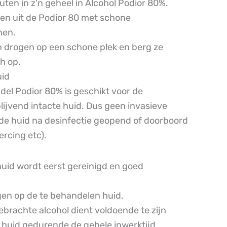
ten in z’n geheel in Alcohol Podior 80%.
len uit de Podior 80 met schone
en.
 drogen op een schone plek en berg ze
h op.
uid
el Podior 80% is geschikt voor de
lijvend intacte huid. Dus geen invasieve
de huid na desinfectie geopend of doorboord
ercing etc).
huid wordt eerst gereinigd en goed
en op de te behandelen huid.
brachte alcohol dient voldoende te zijn
huid gedurende de gehele inwerktijd