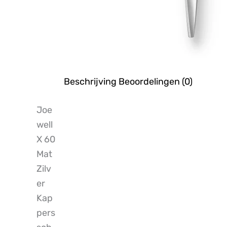
Beschrijving
Beoordelingen (0)
Joe
well
X 60
Mat
Zilv
er
Kap
pers