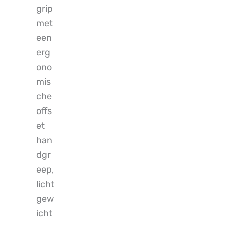
grip
met
een
erg
ono
mis
che
offs
et
han
dgr
eep,
licht
gew
icht