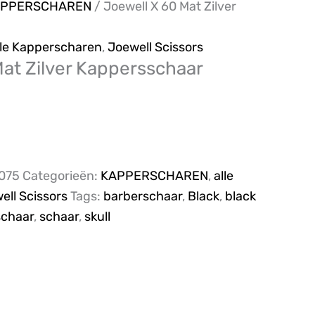
APPERSCHAREN
/ Joewell X 60 Mat Zilver
lle Kapperscharen
,
Joewell Scissors
at Zilver Kappersschaar
075
Categorieën:
KAPPERSCHAREN
,
alle
ell Scissors
Tags:
barberschaar
,
Black
,
black
schaar
,
schaar
,
skull