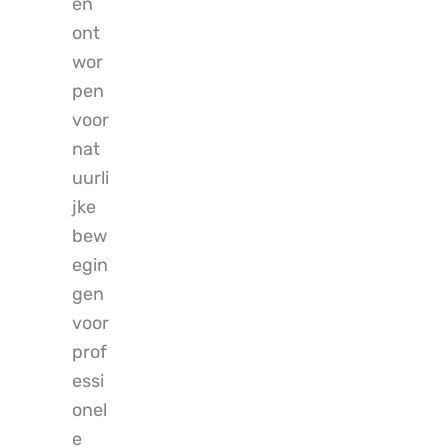
en
ont
wor
pen
voor
nat
uurli
jke
bew
egin
gen
voor
prof
essi
onel
e