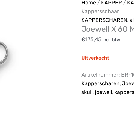
Home
/
KAPPER
/
K
Kappersschaar
KAPPERSCHAREN
,
a
Joewell X 60 M
€
175,45
incl. btw
Uitverkocht
Artikelnummer:
BR-1
Kapperscharen
,
Joew
skull
,
joewell
,
kapper