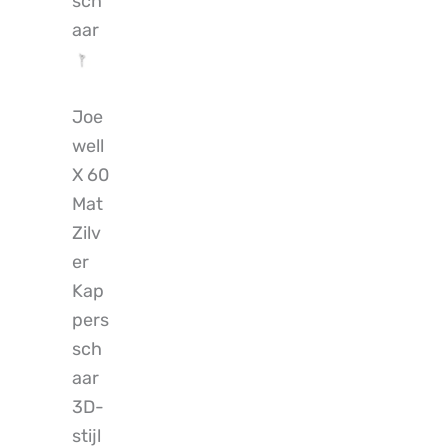
sch
aar
Joe
well
X 60
Mat
Zilv
er
Kap
pers
sch
aar
3D-
stijl