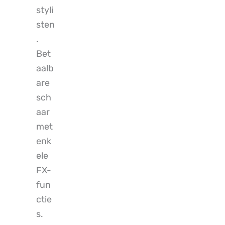
styli
sten
.
Bet
aalb
are
sch
aar
met
enk
ele
FX-
fun
ctie
s.