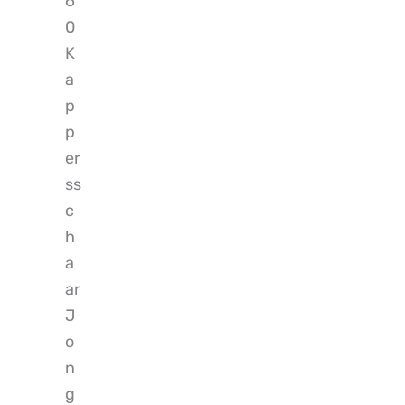
6
0
K
a
p
p
er
ss
c
h
a
ar
J
o
n
g