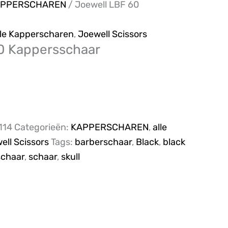
APPERSCHAREN
/ Joewell LBF 60
lle Kapperscharen
,
Joewell Scissors
0 Kappersschaar
114
Categorieën:
KAPPERSCHAREN
,
alle
ell Scissors
Tags:
barberschaar
,
Black
,
black
schaar
,
schaar
,
skull