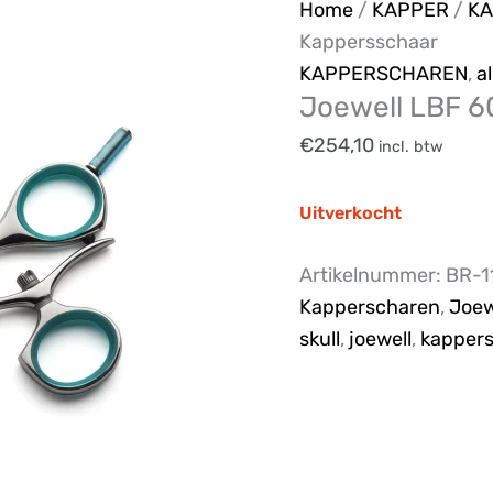
Home
/
KAPPER
/
K
Kappersschaar
KAPPERSCHAREN
,
a
Joewell LBF 6
€
254,10
incl. btw
Uitverkocht
Artikelnummer:
BR-1
Kapperscharen
,
Joew
skull
,
joewell
,
kapper