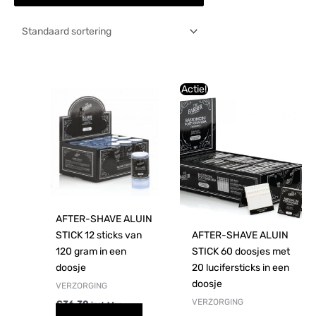
Oorspronkelijke
Huidige
Actie!
prijs
prijs
was:
is:
€59,29.
€48,40.
AFTER-SHAVE ALUIN
STICK 12 sticks van
AFTER-SHAVE ALUIN
120 gram in een
STICK 60 doosjes met
doosje
20 lucifersticks in een
doosje
VERZORGING
VERZORGING
€
36,30
incl. btw