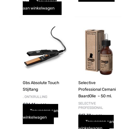
Toevoegen
btw
aan winkelwagen
Gbs Absolute Touch
Selective
Stijltang
Professional Cemani
BaardOlie – 50 ml.
. ONTKRULLING
SELECTIVE
€
24,14
incl. btw
PROFESSIONAL
Toevoegen aan
€
13,30
incl. btw
winkelwagen
Toevoegen aan
winkelwagen