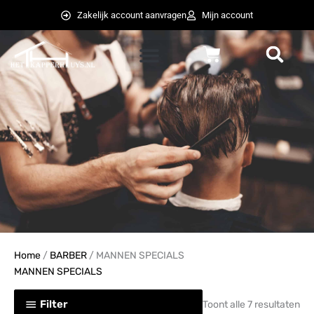
Ga
Zakelijk account aanvragen
Mijn account
naar
de
Winkelwagen
inhoud
weglot switcher
weglot switcher
Home
/
BARBER
/ MANNEN SPECIALS
MANNEN SPECIALS
Filter
Toont alle 7 resultaten