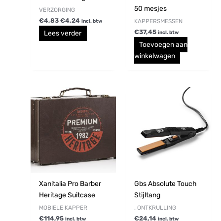
50 mesjes
VERZORGING
€
4,83
€
4,24
KAPPERSMESSEN
incl. btw
€
37,45
Lees verder
incl. btw
Toevoegen aan
winkelwagen
Xanitalia Pro Barber
Gbs Absolute Touch
Heritage Suitcase
Stijltang
MOBIELE KAPPER
. ONTKRULLING
€
114,95
€
24,14
incl. btw
incl. btw