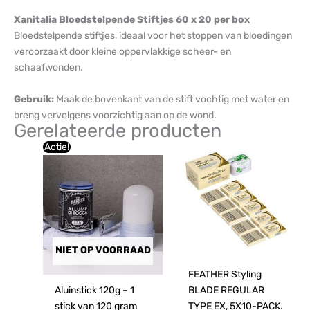
Xanitalia Bloedstelpende Stiftjes 60 x 20 per box
Bloedstelpende stiftjes, ideaal voor het stoppen van bloedingen
veroorzaakt door kleine oppervlakkige scheer- en
schaafwonden.
Gebruik:
Maak de bovenkant van de stift vochtig met water en
breng vervolgens voorzichtig aan op de wond.
Gerelateerde producten
Oorspronkelijke
Huidige
Actie!
prijs
prijs
was:
is:
€4,83.
€4,24.
NIET OP VOORRAAD
FEATHER Styling
Aluinstick 120g – 1
BLADE REGULAR
stick van 120 gram
TYPE EX, 5X10-PACK.