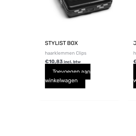
STYLIST BOX
haarklemmen Clips
h
€
10,83
incl. btw
Toevoegen aan
winkelwagen