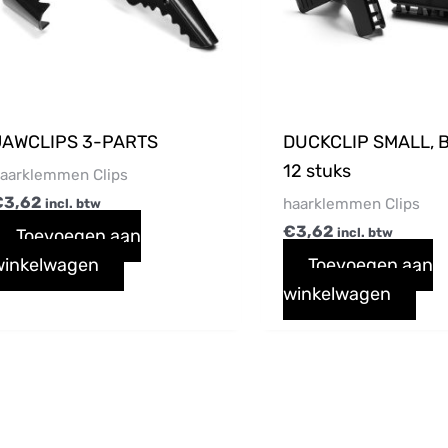
JAWCLIPS 3-PARTS
DUCKCLIP SMALL, 
12 stuks
aarklemmen Clips
€
3,62
haarklemmen Clips
incl. btw
€
3,62
Toevoegen aan
incl. btw
winkelwagen
Toevoegen aan
winkelwagen