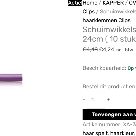
Schuimwikkels
Oorspronkelijk
Huidige
Actie!
Home
/
KAPPER
/
OV
Shapers
prijs
prijs
Clips
/ Schuimwikkels
Super
was:
is:
haarklemmen Clips
Schuimwikkels
Flex
€4,48.
€4,24.
24cm ( 10 stuk
Lang
24cm
€
4,48
€
4,24
incl. btw
(
10
Beschikbaarheid:
Op 
stuks
)
Bestel dit product e
aantal
-
+
Toevoegen aan 
Artikelnummer:
XA-3
haar spelt
,
haarkleur