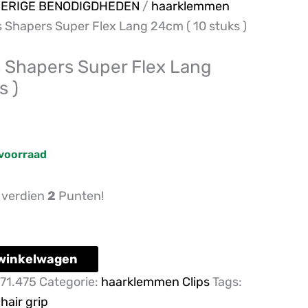
e
ERIGE BENODIGDHEDEN
/
haarklemmen
 Shapers Super Flex Lang 24cm ( 10 stuks )
 Shapers Super Flex Lang
s )
voorraad
n verdien
2
Punten!
winkelwagen
71.475
Categorie:
haarklemmen Clips
Tags:
,
hair grip