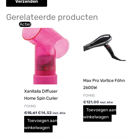
Gerelateerde producten
Oorspronkelijke
Huidige
Actie!
prijs
prijs
was:
is:
€15,61.
€14,52.
Max Pro Vortice Föhn
2600W
Xanitalia Diffuser
FOHNS
Home Spin Curler
€
121,00
incl. btw
FOHNS
Toevoegen aan
€
15,61
€
14,52
incl. btw
winkelwagen
Toevoegen aan
winkelwagen