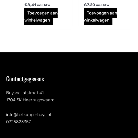
€
8,41
€
7,20
incl. btw
incl. btw
Toevoegen aan
Toevoegen aan
winkelwagen
winkelwagen
Contactgegevens
Buysballotstraat 41
1704 SK Heerhugowaard
info@hetkapperhuys.nl
0725823357