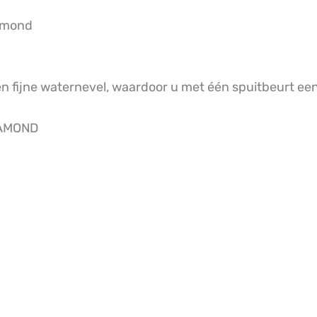
iamond
en fijne waternevel, waardoor u met één spuitbeurt ee
IAMOND