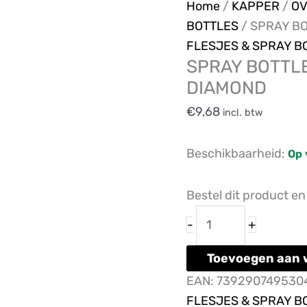
SPRAY
Home
/
KAPPER
/
OV
BOTTLE
BOTTLES
/ SPRAY B
AUTOMATIC
FLESJES & SPRAY B
SPRAY BOTTL
300ml
DIAMOND
BLACK
DIAMOND
€
9,68
incl. btw
aantal
Beschikbaarheid:
Op 
Bestel dit product e
-
+
Toevoegen aan 
EAN:
739290749530
FLESJES & SPRAY B