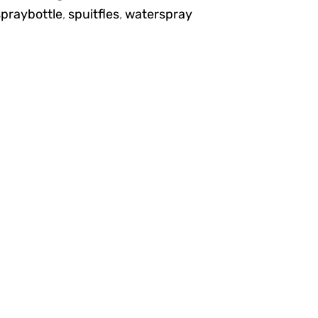
spraybottle
,
spuitfles
,
waterspray