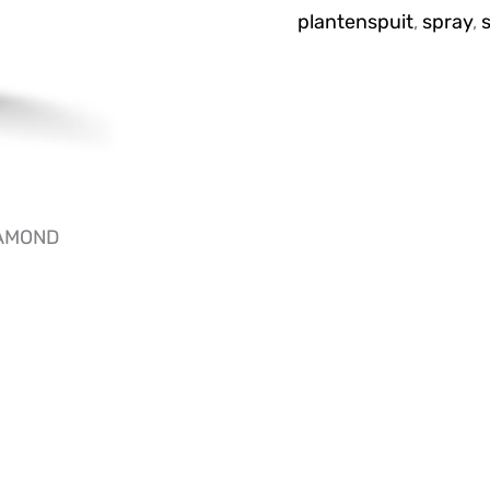
plantenspuit
,
spray
,
IAMOND