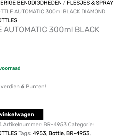
ERIGE BENODIGDHEDEN
/
FLESJES & SPRAY
OTTLE AUTOMATIC 300ml BLACK DIAMOND
OTTLES
E AUTOMATIC 300ml BLACK
voorraad
n verdien
6
Punten!
winkelwagen
4
Artikelnummer:
BR-4953
Categorie:
OTTLES
Tags:
4953
,
Bottle
,
BR-4953
,