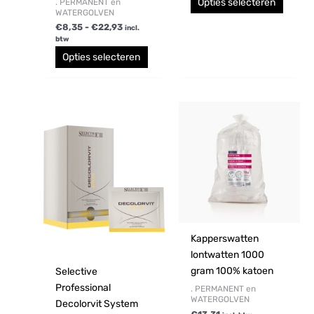
Opties selecteren
. PERMANENT en
WATERGOLVEN
€
8,35
-
€
22,93
incl.
btw
Opties selecteren
Prijsklasse:
Dit
€3,51
product
tot
€66,49
heeft
meerdere
variaties.
Deze
optie
kan
gekozen
Kapperswatten
worden
lontwatten 1000
op
gram 100% katoen
Selective
de
Professional
. PERMANENT en
WATERGOLVEN
productpagina
Decolorvit System