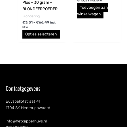
€
13,31
incl. btw
Plus – 30 gram –
Toevoegen aan
BLONDEERPOEDER
winkelwagen
Blondering
€
3,51
-
€
66,49
incl.
btw
Opties selecteren
Contactgegevens
Buysballotstraat 41
1704 SK Heerhugowaard
info@hetkapperhuys.nl