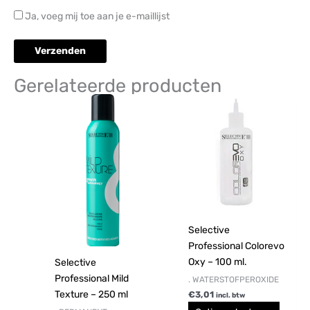
Ja, voeg mij toe aan je e-maillijst
Gerelateerde producten
Prijsklasse:
Dit
Dit
€8,35
product
produc
tot
€22,93
heeft
heeft
meerdere
meerd
variaties.
variati
Deze
Deze
optie
optie
kan
kan
gekozen
gekoz
Selective
worden
worde
Professional Colorevo
op
op
Oxy – 100 ml.
Selective
de
de
Professional Mild
. WATERSTOFPEROXIDE
productpagina
produc
Texture – 250 ml
€
3,01
incl. btw