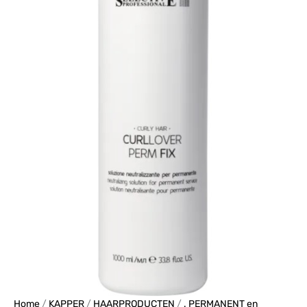
Perm
Fix
1000ml
aantal
Home
/
KAPPER
/
HAARPRODUCTEN
/
. PERMANENT en