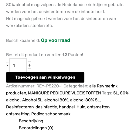
80% alcohol mag volgens de Nederlandse richtlijnen gebruikt
worden voor het desinfecteren van de intacte huid.
Het mag ook gebruikt worden voor het desinfecteren van
werkbladen, stoelen etc.
Op voorraad
Beschikbaarheid:
Bestel dit product en verdien
12
Punten!
+
-
Toevoegen aan winkelwagen
Artikelnummer:
REY-P5220-1
Categorieën:
alle Reymerink
producten
,
MANICURE PEDICURE VLOEISTOFFEN
Tags:
5L
,
80%
,
alcohol
,
Alcohol 5L
,
alcohol 80%
,
alcohol 80% 5L
,
Desinfecteren
,
desinfectie
,
handgel
,
Huid
,
ontsmetten
,
ontsmetting
,
Podior
,
schoonmaak
Beschrijving
Beoordelingen (0)