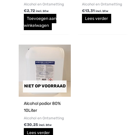
Alcohol en Ontsmetting
Alcohol en Ontsmetting
€
2,72
€
13,31
incl. btw
incl. btw
Toevoegen aan
Lees verder
winkelwagen
NIET OP VOORRAAD
Alcohol podior 80%
10Liter
Alcohol en Ontsmetting
€
30,25
incl. btw
Lees verder