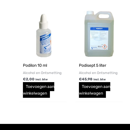
Podilon 10 ml
Podisept 5 liter
Alcohol en Ontsmetting
Alcohol en Ontsmetting
€
2,00
€
45,98
incl. btw
incl. btw
Toevoegen aan
Toevoegen aan
winkelwagen
winkelwagen