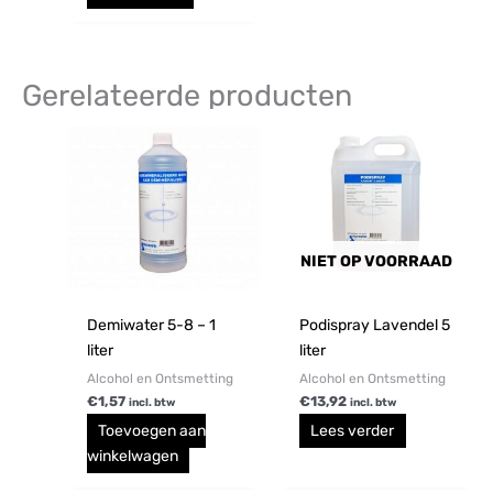
Gerelateerde producten
NIET OP VOORRAAD
Demiwater 5-8 – 1
Podispray Lavendel 5
liter
liter
Alcohol en Ontsmetting
Alcohol en Ontsmetting
€
1,57
€
13,92
incl. btw
incl. btw
Toevoegen aan
Lees verder
winkelwagen