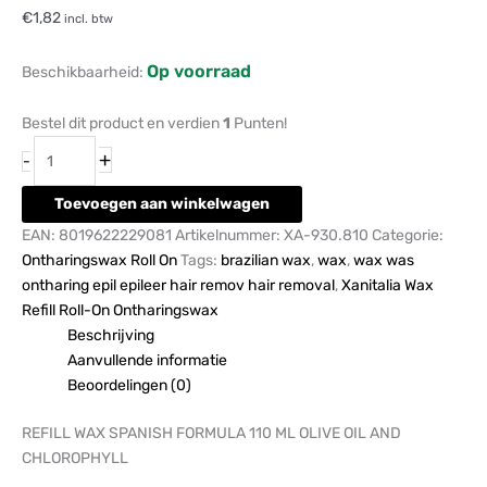
€
1,82
incl. btw
Op voorraad
Beschikbaarheid:
Bestel dit product en verdien
1
Punten!
+
-
Toevoegen aan winkelwagen
EAN:
8019622229081
Artikelnummer:
XA-930.810
Categorie:
Ontharingswax Roll On
Tags:
brazilian wax
,
wax
,
wax was
ontharing epil epileer hair remov hair removal
,
Xanitalia Wax
Refill Roll-On Ontharingswax
Beschrijving
Aanvullende informatie
Beoordelingen (0)
REFILL WAX SPANISH FORMULA 110 ML OLIVE OIL AND
CHLOROPHYLL