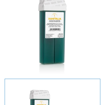
110
ML
OLIVE
OIL
AND
CHLOROPHYLL
-
1
CARTRIDGE
aantal