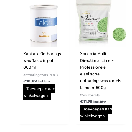
Xanitalia Ontharings
Xanitalia Multi
wax Talco in pot
Directional Lime –
800ml
Professionele
elastische
ontharingswax in blik
ontharingswaxkorrels
€
10,89
incl. btw
Limoen 500g
Toevoegen aan
Wax Korrels
winkelwagen
€
11,98
incl. btw
Toevoegen aan
winkelwagen