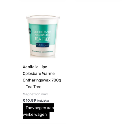
Xanitalia Lipo
Oplosbare Warme
Ontharingswax 700g
– Tea Tree
Magnetron wax
€
10,89
incl. btw
Toevoegen aan
winkelwagen