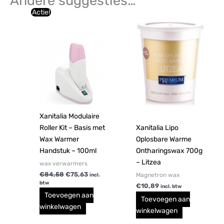
Andere suggesties…
Oorspronkelijke
Huidige
Actie!
prijs
prijs
was:
is:
€84,58.
€75,63.
Xanitalia Modulaire
Roller Kit – Basis met
Xanitalia Lipo
Wax Warmer
Oplosbare Warme
Handstuk – 100ml
Ontharingswax 700g
– Litzea
wax verwarmers
€
84,58
€
75,63
Magnetron wax
incl.
btw
€
10,89
incl. btw
Toevoegen aan
Toevoegen aan
winkelwagen
winkelwagen