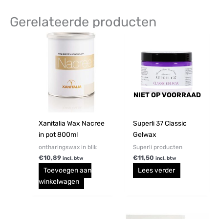
Gerelateerde producten
NIET OP VOORRAAD
Xanitalia Wax Nacree
Superli 37 Classic
in pot 800ml
Gelwax
ontharingswax in blik
Superli producten
€
10,89
€
11,50
incl. btw
incl. btw
Toevoegen aan
Lees verder
winkelwagen