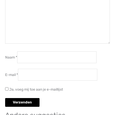
Naam
*
E-mail
*
Ja, voeg mij toe aan je e-maillijst