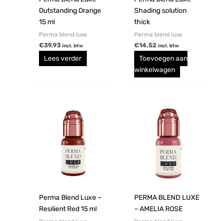
Outstanding Orange
Shading solution
15 ml
thick
Perma blend luxe
Perma blend luxe
€
39,93
€
14,52
incl. btw
incl. btw
Lees verder
Toevoegen aan
winkelwagen
Perma Blend Luxe –
PERMA BLEND LUXE
Resilient Red 15 ml
– AMELIA ROSE