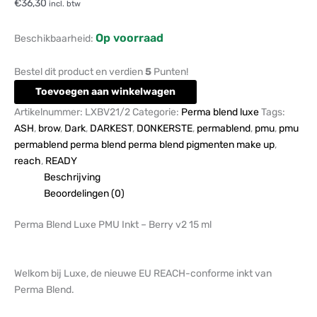
€
36,30
incl. btw
Op voorraad
Beschikbaarheid:
Bestel dit product en verdien
5
Punten!
Toevoegen aan winkelwagen
Artikelnummer:
LXBV21/2
Categorie:
Perma blend luxe
Tags:
ASH
,
brow
,
Dark
,
DARKEST
,
DONKERSTE
,
permablend
,
pmu
,
pmu
permablend perma blend perma blend pigmenten make up
,
reach
,
READY
Beschrijving
Beoordelingen (0)
Perma Blend Luxe PMU Inkt – Berry v2 15 ml
Welkom bij Luxe, de nieuwe EU REACH-conforme inkt van
Perma Blend.