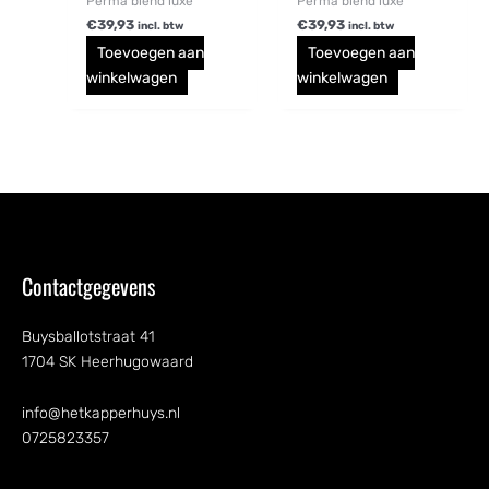
Perma blend luxe
Perma blend luxe
€
39,93
€
39,93
incl. btw
incl. btw
Toevoegen aan
Toevoegen aan
winkelwagen
winkelwagen
Contactgegevens
Buysballotstraat 41
1704 SK Heerhugowaard
info@hetkapperhuys.nl
0725823357