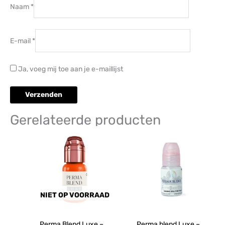
Naam
*
E-mail
*
Ja, voeg mij toe aan je e-maillijst
Gerelateerde producten
NIET OP VOORRAAD
Perma Blend Luxe –
Perma blend Luxe –