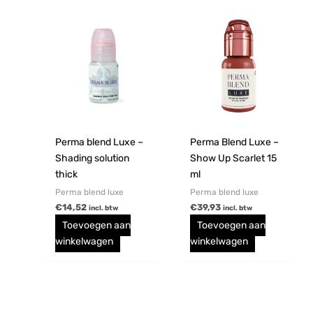
Perma blend Luxe –
Perma Blend Luxe –
Shading solution
Show Up Scarlet 15
thick
ml
Perma blend luxe
Perma blend luxe
€
14,52
€
39,93
incl. btw
incl. btw
Toevoegen aan
Toevoegen aan
winkelwagen
winkelwagen