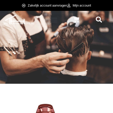
Ga
Zakelijk account aanvragen
Mijn account
naar
de
Winkelwagen
inhoud
weglot switcher
weglot switcher