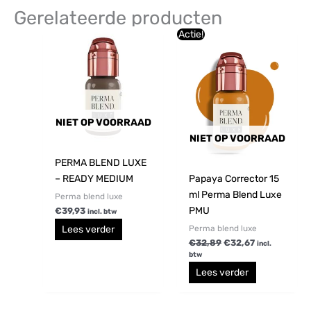
Gerelateerde producten
Oorspronkelijke
Huidige
Actie!
prijs
prijs
was:
is:
€32,89.
€32,67.
NIET OP VOORRAAD
NIET OP VOORRAAD
PERMA BLEND LUXE
– READY MEDIUM
Papaya Corrector 15
ml Perma Blend Luxe
Perma blend luxe
PMU
€
39,93
incl. btw
Perma blend luxe
Lees verder
€
32,89
€
32,67
incl.
btw
Lees verder