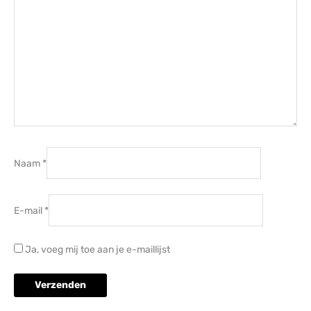
Naam
*
E-mail
*
Ja, voeg mij toe aan je e-maillijst