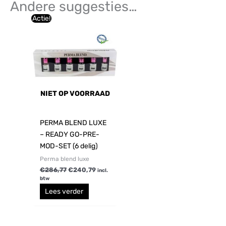
Andere suggesties…
Oorspronkelijke
Huidige
Actie!
prijs
prijs
was:
is:
€286,77.
€240,79.
NIET OP VOORRAAD
PERMA BLEND LUXE
– READY GO-PRE-
MOD-SET (6 delig)
Perma blend luxe
€
286,77
€
240,79
incl.
btw
Lees verder