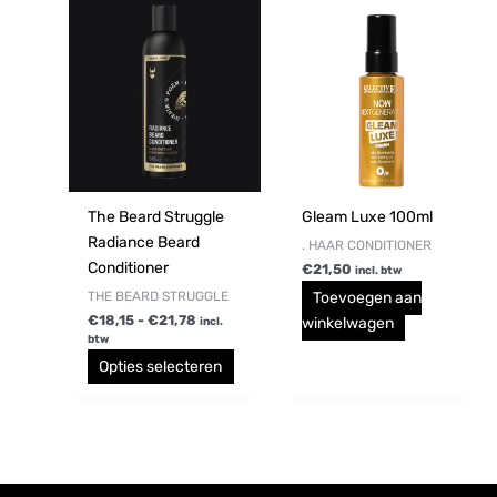
Prijsklasse:
Dit
€18,15
product
tot
€21,78
heeft
meerdere
variaties.
Deze
optie
kan
gekozen
The Beard Struggle
Gleam Luxe 100ml
worden
Radiance Beard
. HAAR CONDITIONER
op
Conditioner
€
21,50
incl. btw
de
THE BEARD STRUGGLE
Toevoegen aan
productpagina
€
18,15
-
€
21,78
winkelwagen
incl.
btw
Opties selecteren