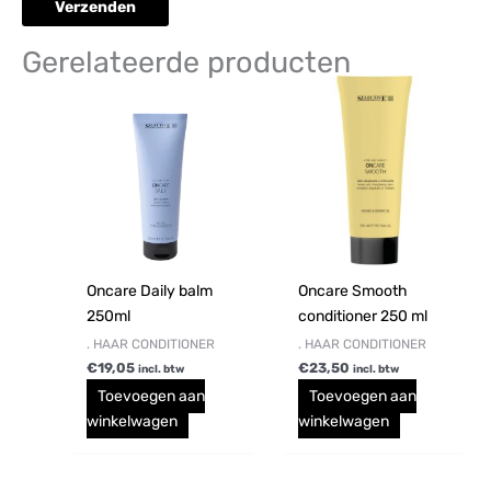
Gerelateerde producten
Oncare Daily balm
Oncare Smooth
250ml
conditioner 250 ml
. HAAR CONDITIONER
. HAAR CONDITIONER
€
19,05
€
23,50
incl. btw
incl. btw
Toevoegen aan
Toevoegen aan
winkelwagen
winkelwagen