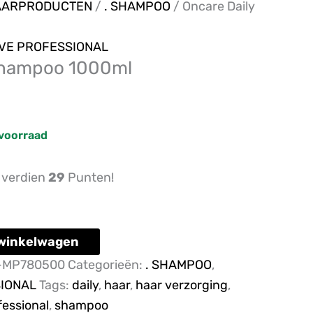
AARPRODUCTEN
/
. SHAMPOO
/ Oncare Daily
VE PROFESSIONAL
shampoo 1000ml
voorraad
n verdien
29
Punten!
winkelwagen
-MP780500
Categorieën:
. SHAMPOO
,
SIONAL
Tags:
daily
,
haar
,
haar verzorging
,
fessional
,
shampoo