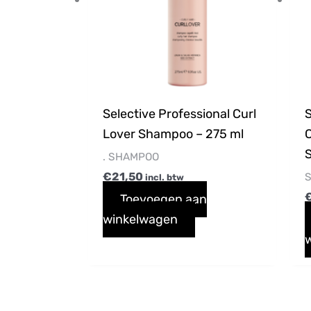
Selective Professional Curl
S
Lover Shampoo – 275 ml
. SHAMPOO
€
21,50
S
incl. btw
Toevoegen aan
winkelwagen