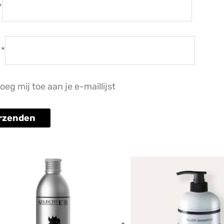
*
l
*
oeg mij toe aan je e-maillijst