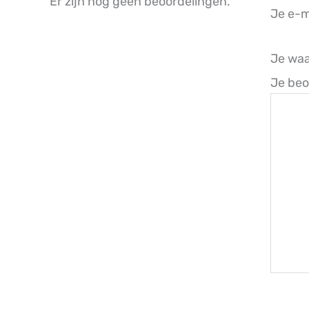
Er zijn nog geen beoordelingen.
Je e-m
Je wa
Je beo