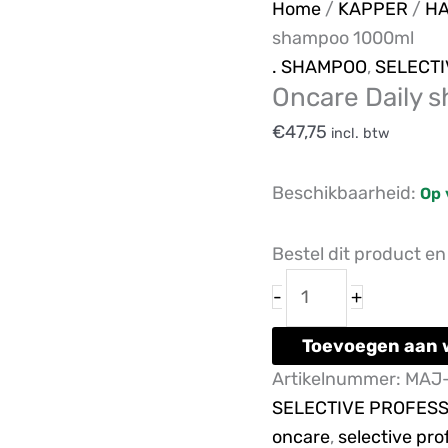
Oncare
Home
/
KAPPER
/
H
Daily
shampoo 1000ml
shampoo
. SHAMPOO
,
SELECTI
Oncare Daily 
1000ml
aantal
€
47,75
incl. btw
Beschikbaarheid:
Op 
Bestel dit product e
-
+
Toevoegen aan 
Artikelnummer:
MAJ
SELECTIVE PROFES
oncare
,
selective pro