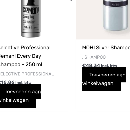
elective Professional
MOHI Silver Shampoo
Cemani Every Day
. SHAMPOO
Shampoo – 250 ml
€
48,34
incl. btw
ELECTIVE PROFESSIONAL
Toevoegen aan
€
16,86
winkelwagen
incl. btw
Toevoegen aan
winkelwagen