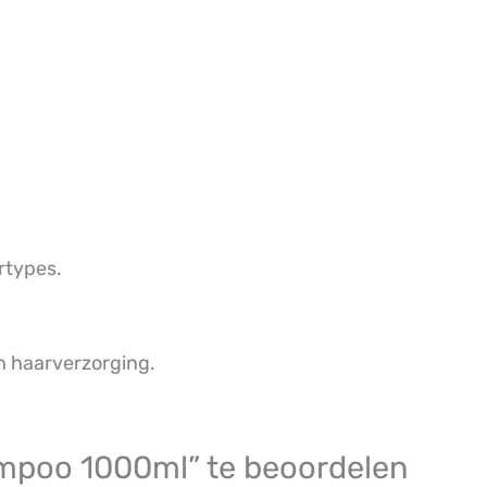
rtypes.
n haarverzorging.
ampoo 1000ml” te beoordelen