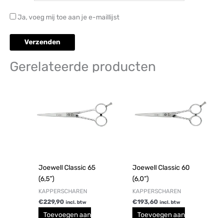
Ja, voeg mij toe aan je e-maillijst
Gerelateerde producten
Joewell Classic 65
Joewell Classic 60
(6,5”)
(6,0”)
KAPPERSCHAREN
KAPPERSCHAREN
€
229,90
€
193,60
incl. btw
incl. btw
Toevoegen aan
Toevoegen aan