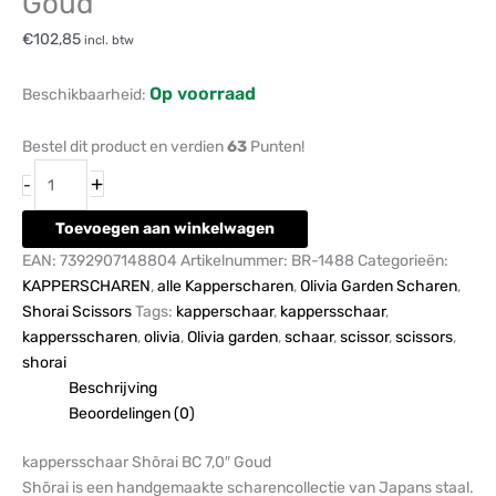
Goud
€
102,85
incl. btw
Op voorraad
Beschikbaarheid:
Bestel dit product en verdien
63
Punten!
+
-
Toevoegen aan winkelwagen
EAN:
7392907148804
Artikelnummer:
BR-1488
Categorieën:
KAPPERSCHAREN
,
alle Kapperscharen
,
Olivia Garden Scharen
,
Shorai Scissors
Tags:
kapperschaar
,
kappersschaar
,
kappersscharen
,
olivia
,
Olivia garden
,
schaar
,
scissor
,
scissors
,
shorai
Beschrijving
Beoordelingen (0)
kappersschaar Shōrai BC 7,0″ Goud
Shōrai is een handgemaakte scharencollectie van Japans staal.