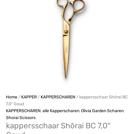
Goud
aantal
Home
/
KAPPER
/
KAPPERSCHAREN
/ kappersschaar Shōrai BC
7,0″ Goud
KAPPERSCHAREN
,
alle Kapperscharen
,
Olivia Garden Scharen
,
Shorai Scissors
kappersschaar Shōrai BC 7,0″