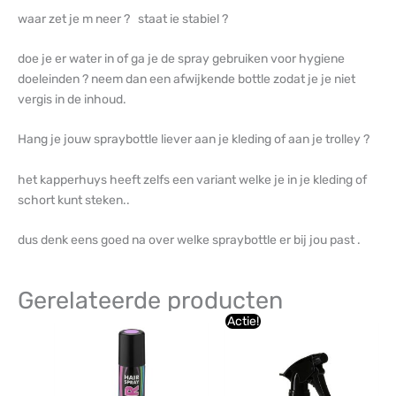
waar zet je m neer ? staat ie stabiel ?
doe je er water in of ga je de spray gebruiken voor hygiene
doeleinden ? neem dan een afwijkende bottle zodat je je niet
vergis in de inhoud.
Hang je jouw spraybottle liever aan je kleding of aan je trolley ?
het kapperhuys heeft zelfs een variant welke je in je kleding of
schort kunt steken..
dus denk eens goed na over welke spraybottle er bij jou past .
Gerelateerde producten
Oorspronkelijke
Huidige
Dit
Actie!
prijs
prijs
product
was:
is:
€5,45.
€4,84.
heeft
meerdere