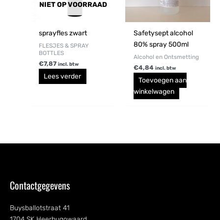
NIET OP VOORRAAD
sprayfles zwart
Safetysept alcohol
80% spray 500ml
FLESJES & SPRAY
BOTTLES
Alcohol en Ontsmetting
€
7,87
incl. btw
€
4,84
incl. btw
Lees verder
Toevoegen aan
winkelwagen
Contactgegevens
Buysballotstraat 41
1704 SK Heerhugowaard