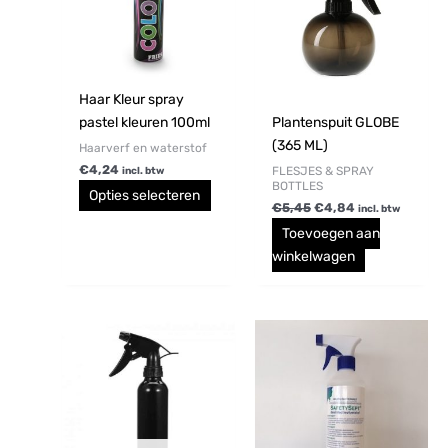
variaties.
Deze
optie
kan
gekozen
Haar Kleur spray
worden
pastel kleuren 100ml
Plantenspuit GLOBE
op
(365 ML)
Haarverf en waterstof
de
€
4,24
FLESJES & SPRAY
incl. btw
BOTTLES
productpagina
Opties selecteren
€
5,45
€
4,84
incl. btw
Toevoegen aan
winkelwagen