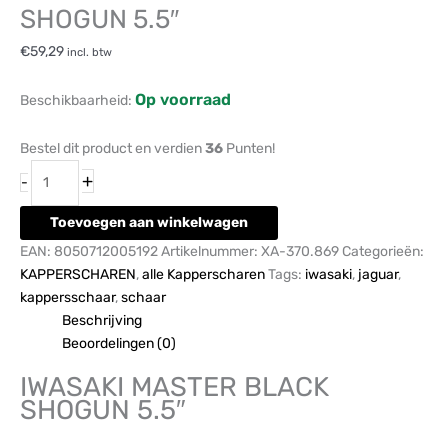
SHOGUN 5.5″
€
59,29
incl. btw
Op voorraad
Beschikbaarheid:
Bestel dit product en verdien
36
Punten!
+
-
Toevoegen aan winkelwagen
EAN:
8050712005192
Artikelnummer:
XA-370.869
Categorieën:
KAPPERSCHAREN
,
alle Kapperscharen
Tags:
iwasaki
,
jaguar
,
kappersschaar
,
schaar
Beschrijving
Beoordelingen (0)
IWASAKI MASTER BLACK
SHOGUN 5.5″