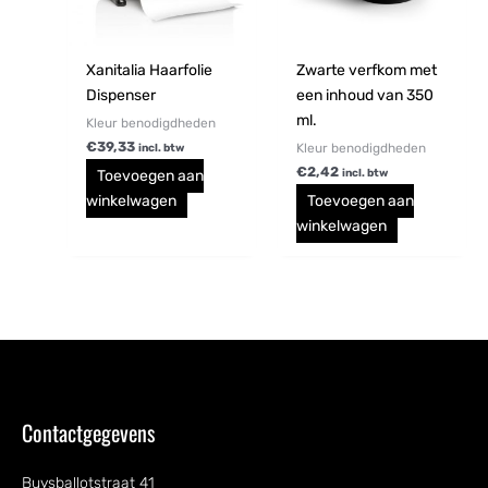
Xanitalia Haarfolie
Zwarte verfkom met
Dispenser
een inhoud van 350
ml.
Kleur benodigdheden
€
39,33
Kleur benodigdheden
incl. btw
€
2,42
Toevoegen aan
incl. btw
winkelwagen
Toevoegen aan
winkelwagen
Contactgegevens
Buysballotstraat 41