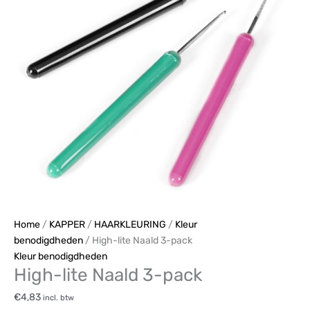
pack
aantal
Home
/
KAPPER
/
HAARKLEURING
/
Kleur
benodigdheden
/ High-lite Naald 3-pack
Kleur benodigdheden
High-lite Naald 3-pack
€
4,83
incl. btw