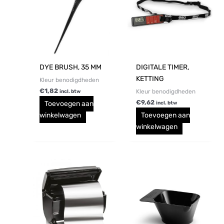
DYE BRUSH, 35 MM
DIGITALE TIMER,
KETTING
Kleur benodigdheden
€
1,82
Kleur benodigdheden
incl. btw
€
9,62
Toevoegen aan
incl. btw
winkelwagen
Toevoegen aan
winkelwagen