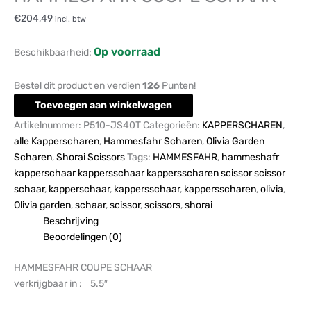
€
204,49
incl. btw
Op voorraad
Beschikbaarheid:
Bestel dit product en verdien
126
Punten!
Toevoegen aan winkelwagen
Artikelnummer:
P510-JS40T
Categorieën:
KAPPERSCHAREN
,
alle Kapperscharen
,
Hammesfahr Scharen
,
Olivia Garden
Scharen
,
Shorai Scissors
Tags:
HAMMESFAHR
,
hammeshafr
kapperschaar kappersschaar kappersscharen scissor scissor
schaar
,
kapperschaar
,
kappersschaar
,
kappersscharen
,
olivia
,
Olivia garden
,
schaar
,
scissor
,
scissors
,
shorai
Beschrijving
Beoordelingen (0)
HAMMESFAHR COUPE SCHAAR
verkrijgbaar in : 5.5″