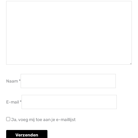
Naam
*
E-mail
*
Ja, voeg mij toe aan je e-maillijst