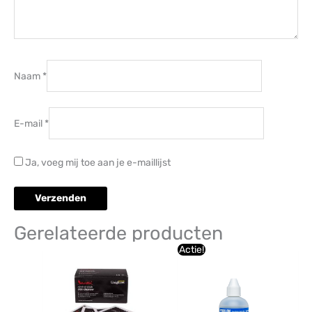
Naam
*
E-mail
*
Ja, voeg mij toe aan je e-maillijst
Gerelateerde producten
Oorspronkelijke
Huidige
Actie!
prijs
prijs
was:
is:
€7,74.
€7,20.