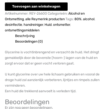
Toevoegen aan winkelwagen
Artikelnummer:
REY-26600
Categorieën:
Alcohol en
Ontsmetting
,
alle Reymerink producten
Tags:
80%
,
alcohol
,
desinfectie
,
handreiniger
,
Huid
,
ontsmetter
,
ontsmettingsmiddelen
Beschrijving
Beoordelingen (0)
Glycerine is vochtinbrengend en verzacht de huid. Het dringt
gemakkelijk door de bovenste (hoorn-) lagen van de huid en
zorgt ervoor dat er geen vocht verloren gaat.
U kunt glycerine over uw hele lichaam gebruiken en vooral de
droge huid zal aanzienlijk verbeteren, lijntjes en rimpels zullen
verminderen.
Een huid die trekkend aanvoelt is verleden tijd.
Beoordelingen
Er zijn nog geen beoordelingen.