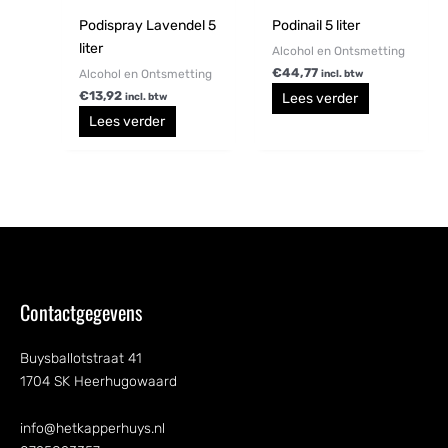
Podispray Lavendel 5
Podinail 5 liter
liter
Alcohol en Ontsmetting
€
44,77
Alcohol en Ontsmetting
incl. btw
€
13,92
Lees verder
incl. btw
Lees verder
Contactgegevens
Buysballotstraat 41
1704 SK Heerhugowaard
info@hetkapperhuys.nl