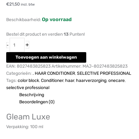
€
21,50
incl. btw
Op voorraad
Beschikbaarheid:
Bestel dit product en verdien
13
Punten!
+
-
Toevoegen aan winkelwagen
EAN:
8027483825823
Artikelnummer:
MAJ-8027483825823
Categorieën:
. HAAR CONDITIONER
,
SELECTIVE PROFESSIONAL
Tags:
color block
,
Conditioner
,
haar
,
haarverzorging
,
onecare
,
selective professional
Beschrijving
Beoordelingen (0)
Gleam Luxe
Verpakking:
100 ml