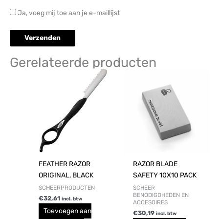
Ja, voeg mij toe aan je e-maillijst
Gerelateerde producten
FEATHER RAZOR
RAZOR BLADE
ORIGINAL, BLACK
SAFETY 10X10 PACK
SCHEERPRODUCTEN
SCHEER
BENODIGDHEDEN EN
€
32,61
incl. btw
ACCESOIRES
Toevoegen aan
€
30,19
incl. btw