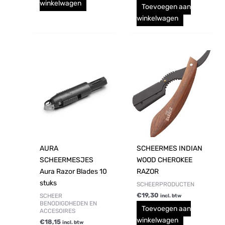
winkelwagen
Toevoegen aan
winkelwagen
AURA
SCHEERMES INDIAN
SCHEERMESJES
WOOD CHEROKEE
Aura Razor Blades 10
RAZOR
stuks
SCHEERPRODUCTEN
€
19,30
SCHEER
incl. btw
BENODIGDHEDEN EN
Toevoegen aan
ACCESOIRES
winkelwagen
€
18,15
incl. btw