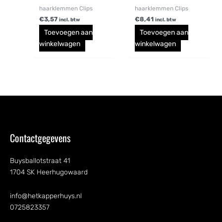
haarklemmen Clips
haarklemmen Clips
€
3,57
€
8,41
incl. btw
incl. btw
Toevoegen aan
Toevoegen aan
winkelwagen
winkelwagen
Contactgegevens
Buysballotstraat 41
1704 SK Heerhugowaard
info@hetkapperhuys.nl
0725823357