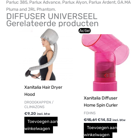
Parluc 385, Parlux Advance, Parlux Alyon, Parlux Ardent, GA.MA
Pluma and JRL Phantom.
DIFFUSER UNIVERSEEL
Gerelateerde producten
Oorspronkelijke
Huidige
Actie!
prijs
prijs
was:
is:
€15,61.
€14,52.
Xanitalia Hair Dryer
Hood
Xanitalia Diffuser
DROOGKAPPEN /
Home Spin Curler
CLIMAZONS
FOHNS
€
9,20
incl. btw
€
15,61
€
14,52
incl. btw
Toevoegen aan
Toevoegen aan
winkelwagen
winkelwagen