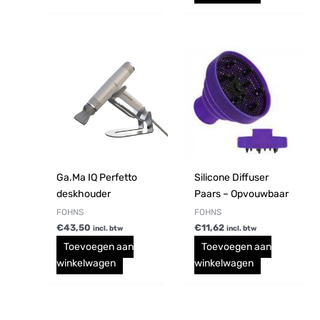
Ga.Ma IQ Perfetto
Silicone Diffuser
deskhouder
Paars – Opvouwbaar
FOHNS
FOHNS
€
43,50
€
11,62
incl. btw
incl. btw
Toevoegen aan
Toevoegen aan
winkelwagen
winkelwagen