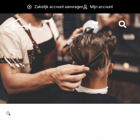
Ga
Zakelijk account aanvragen
Mijn account
naar
de
Winkelwagen
inhoud
weglot switcher
weglot switcher
🔍