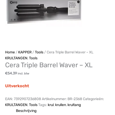
Home
/
KAPPER
/
Tools
/ Cera Triple Barrel Waver – XL
KRULTANGEN
,
Tools
Cera Triple Barrel Waver – XL
€
54,39
incl. btw
Uitverkocht
EAN:
7392907236808
Artikelnummer:
BR-2368
Categorieën:
KRULTANGEN
,
Tools
Tags:
krul
,
krullen
,
krultang
Beschrijving