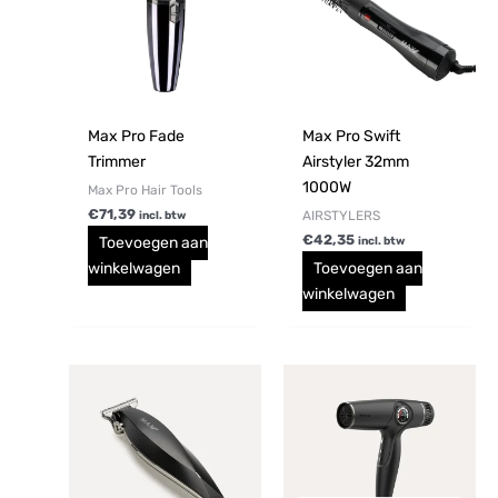
Max Pro Fade
Max Pro Swift
Trimmer
Airstyler 32mm
1000W
Max Pro Hair Tools
€
71,39
AIRSTYLERS
incl. btw
€
42,35
Toevoegen aan
incl. btw
winkelwagen
Toevoegen aan
winkelwagen