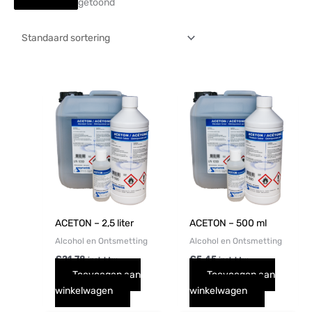
getoond
ACETON – 2,5 liter
ACETON – 500 ml
Alcohol en Ontsmetting
Alcohol en Ontsmetting
€
21,78
€
5,45
incl. btw
incl. btw
Toevoegen aan
Toevoegen aan
winkelwagen
winkelwagen