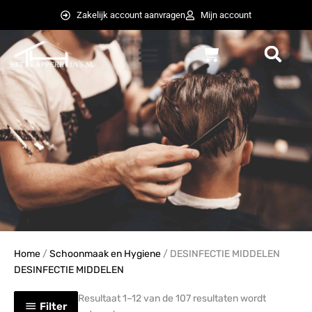
Ga
Zakelijk account aanvragen
Mijn account
naar
de
Winkelwagen
inhoud
weglot switcher
weglot switcher
Home
/
Schoonmaak en Hygiene
/ DESINFECTIE MIDDELEN
DESINFECTIE MIDDELEN
Resultaat 1–12 van de 107 resultaten wordt
Filter