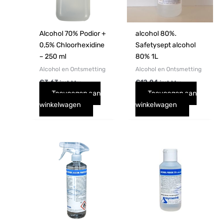
Alcohol 70% Podior +
alcohol 80%.
0,5% Chloorhexidine
Safetysept alcohol
– 250 ml
80% 1L
Alcohol en Ontsmetting
Alcohol en Ontsmetting
€
3,63
€
12,04
incl. btw
incl. btw
Toevoegen aan
Toevoegen aan
winkelwagen
winkelwagen