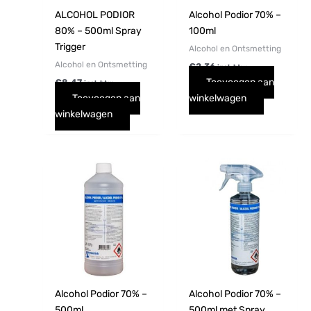
ALCOHOL PODIOR
Alcohol Podior 70% –
80% – 500ml Spray
100ml
Trigger
Alcohol en Ontsmetting
Alcohol en Ontsmetting
€
2,36
incl. btw
Toevoegen aan
€
8,47
incl. btw
Toevoegen aan
winkelwagen
winkelwagen
Alcohol Podior 70% –
Alcohol Podior 70% –
500ml
500ml met Spray