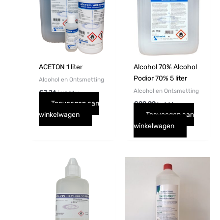
ACETON 1 liter
Alcohol 70% Alcohol
Podior 70% 5 liter
Alcohol en Ontsmetting
Alcohol en Ontsmetting
€
7,26
incl. btw
Toevoegen aan
€
22,99
incl. btw
winkelwagen
Toevoegen aan
winkelwagen