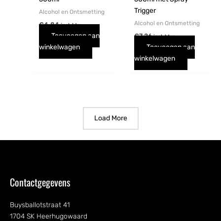
Trigger
Alcohol en Ontsmetting
Alcohol en Ontsmetting
€
4,84
incl. btw
Toevoegen aan
€
7,26
incl. btw
winkelwagen
Toevoegen aan
winkelwagen
Load More
Contactgegevens
Buysballotstraat 41
1704 SK Heerhugowaard