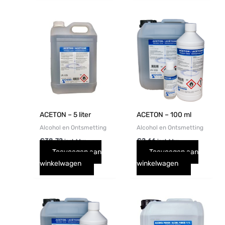
ACETON – 5 liter
ACETON – 100 ml
Alcohol en Ontsmetting
Alcohol en Ontsmetting
€
38,72
€
2,66
incl. btw
incl. btw
Toevoegen aan
Toevoegen aan
winkelwagen
winkelwagen