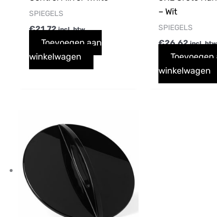
– Wit
SPIEGELS
SPIEGELS
€
21,72
incl. btw
Toevoegen aan
€
26,62
incl. bt
winkelwagen
Toevoegen
winkelwagen