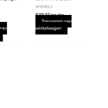
SPIEGELS
€
20,57
incl. btw
Toevoegen aan
w
 aan
winkelwagen