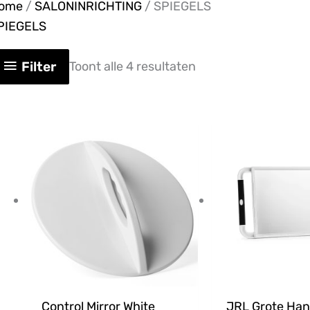
ome
/
SALONINRICHTING
/ SPIEGELS
PIEGELS
Filter
Toont alle 4 resultaten
Control Mirror White
JRL Grote Han