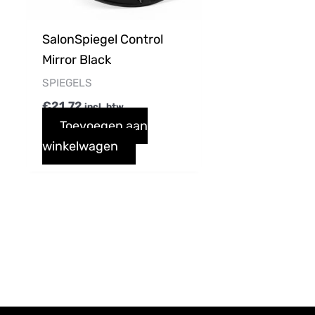
SalonSpiegel Control
Mirror Black
SPIEGELS
€
21,72
incl. btw
Toevoegen aan
winkelwagen