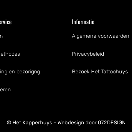
ervice
Informatie
en
Algemene voorwaarden
methodes
Privacybeleid
ing en bezorigng
Bezoek Het Tattoohuys
eren
© Het Kapperhuys – Webdesign door
072DESIGN