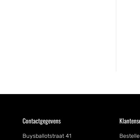
Contactgegevens
Klantens
Buysballotstraat 41
Bestell