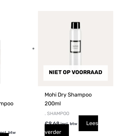
nkelijke
Huidige
rijs
s:
.
€18,15.
NIET OP VOORRAAD
Mohi Dry Shampoo
ampoo
200ml
. SHAMPOO
Lees
€
9,68
incl. btw
verder
incl. btw