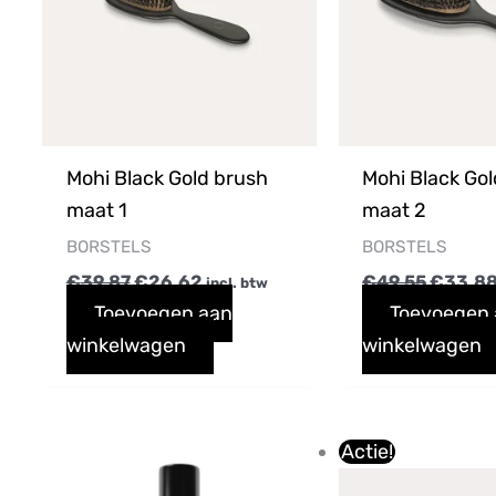
Mohi Black Gold brush
Mohi Black Go
maat 1
maat 2
BORSTELS
BORSTELS
€
39,87
€
26,62
€
49,55
€
33,8
incl. btw
Toevoegen aan
Toevoegen
winkelwagen
winkelwagen
Oorspro
Actie!
prijs
was: