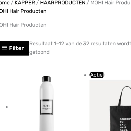
ome
/
KAPPER
/
HAARPRODUCTEN
/ MOHI Hair Produ
OHI Hair Producten
OHI Hair Producten
Resultaat 1–12 van de 32 resultaten word
Filter
getoond
Oorspron
Hu
Actie!
prijs
pr
was:
is
€4,78.
€3