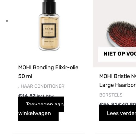
€56,81
NIET OP V
MOHI Bonding Elixir-olie
50 ml
MOHI Bristle N
Large Haarbor
. HAAR CONDITIONER
BORSTELS
€
14,52
incl. btw
Toevoegen aan
€
56,81
€
40,9
winkelwagen
Lees verde