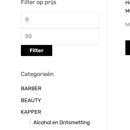
Filter op prijs
H
M
M
M
i
a
n
x
M
.
.
p
p
Filter
r
r
i
i
Categorieën
j
j
s
s
BARBER
BEAUTY
KAPPER
Alcohol en Ontsmetting