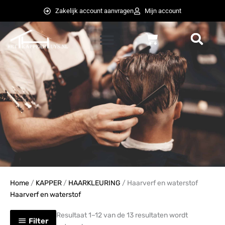
Ga
Zakelijk account aanvragen
Mijn account
naar
de
Winkelwagen
inhoud
weglot switcher
weglot switcher
Home
/
KAPPER
/
HAARKLEURING
/ Haarverf en waterstof
Haarverf en waterstof
Resultaat 1–12 van de 13 resultaten wordt
Filter