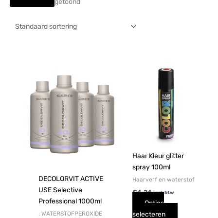
getoond
Dit
Dit
product
product
heeft
heeft
meerdere
meerdere
variaties.
variaties.
Deze
Deze
optie
optie
kan
kan
gekozen
gekozen
Haar Kleur glitter
worden
worden
spray 100ml
op
op
DECOLORVIT ACTIVE
Haarverf en waterstof
de
de
USE Selective
€
4,24
incl. btw
productpagina
productpagi
Professional 1000ml
Opties
. WATERSTOFPEROXIDE
selecteren