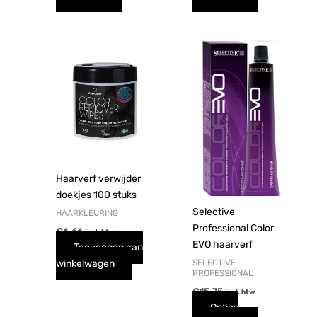
Dit
product
heeft
meerdere
variaties.
Deze
optie
kan
gekozen
Haarverf verwijder
worden
doekjes 100 stuks
op
Selective
HAARKLEURING
de
Professional Color
€
6,66
incl. btw
productpagi
EVO haarverf
Toevoegen aan
SELECTIVE
winkelwagen
PROFESSIONAL
€
15,75
incl. btw
Opties