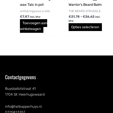
worde
wax Talc in pot
Warrior’s Beard Balm
op
ontharingswax in blik
THE BEARD STRUGGLE
de
€
7,87
€
21,78
-
€
26,62
incl. btw
incl.
btw
produc
Toevoegen aan
Opties selecteren
winkelwagen
Contactgegevens
Buysballotstraat 41
1704 SK Heerhugowaard
info@hetkapperhuys.nl
0725823357