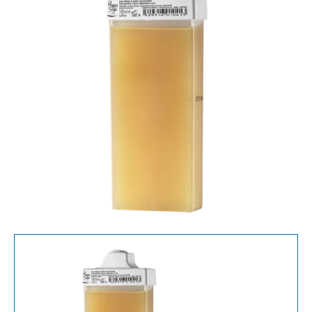
On
Ontharingswax
(
100
ml
)
Honey
Small
-
1
CARTRIDGE
aantal