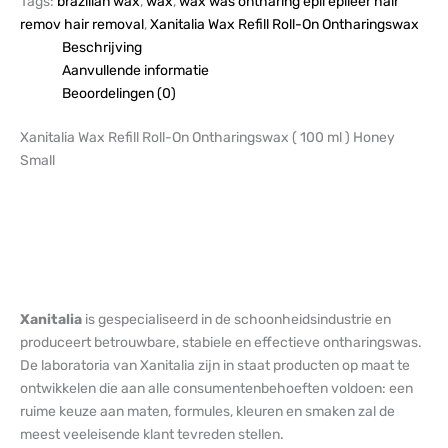
Tags:
brazilian wax
,
wax
,
wax was ontharing epil epileer hair
remov hair removal
,
Xanitalia Wax Refill Roll-On Ontharingswax
Beschrijving
Aanvullende informatie
Beoordelingen (0)
Xanitalia Wax Refill Roll-On Ontharingswax ( 100 ml ) Honey
Small
Xanitalia
is gespecialiseerd in de schoonheidsindustrie en
produceert betrouwbare, stabiele en effectieve ontharingswas.
De laboratoria van Xanitalia zijn in staat producten op maat te
ontwikkelen die aan alle consumentenbehoeften voldoen: een
ruime keuze aan maten, formules, kleuren en smaken zal de
meest veeleisende klant tevreden stellen.