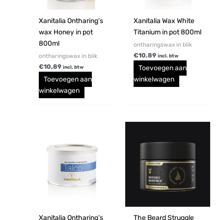
Xanitalia Ontharing’s
Xanitalia Wax White
wax Honey in pot
Titanium in pot 800ml
800ml
ontharingswax in blik
€
10,89
ontharingswax in blik
incl. btw
€
10,89
Toevoegen aan
incl. btw
Toevoegen aan
winkelwagen
winkelwagen
Prijsklasse:
Dit
€21,78
produc
tot
€26,62
heeft
meerd
variati
Deze
optie
kan
gekoz
Xanitalia Ontharing’s
The Beard Struggle