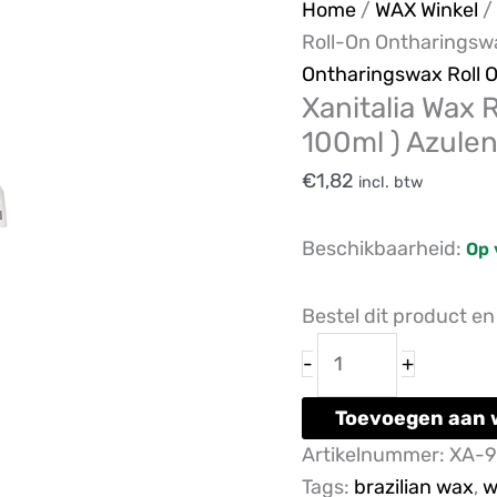
Xanitalia
Home
/
WAX Winkel
/
Wax
Roll-On Ontharingswa
Refill
Ontharingswax Roll 
Xanitalia Wax 
Roll-
100ml ) Azule
On
Ontharingswas
€
1,82
incl. btw
(
100ml
Beschikbaarheid:
Op 
)
Azulene
Bestel dit product e
-
1
-
+
CARTRIDGE
Toevoegen aan 
aantal
Artikelnummer:
XA-9
Tags:
brazilian wax
,
w