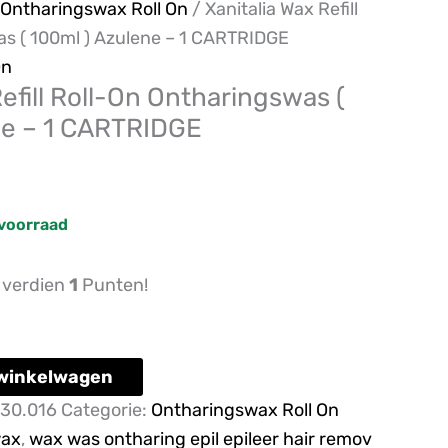
Ontharingswax Roll On
/ Xanitalia Wax Refill
s ( 100ml ) Azulene – 1 CARTRIDGE
On
Refill Roll-On Ontharingswas (
ne – 1 CARTRIDGE
voorraad
n verdien
1
Punten!
winkelwagen
30.016
Categorie:
Ontharingswax Roll On
ax
,
wax was ontharing epil epileer hair remov