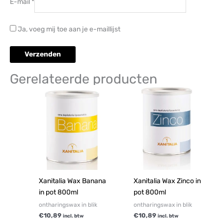
E-mail
*
Ja, voeg mij toe aan je e-maillijst
Gerelateerde producten
Xanitalia Wax Banana
Xanitalia Wax Zinco in
in pot 800ml
pot 800ml
ontharingswax in blik
ontharingswax in blik
€
10,89
€
10,89
incl. btw
incl. btw