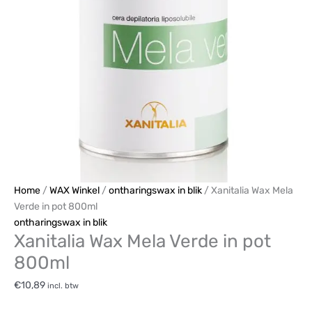
in
pot
800ml
aantal
Home
/
WAX Winkel
/
ontharingswax in blik
/ Xanitalia Wax Mela
Verde in pot 800ml
ontharingswax in blik
Xanitalia Wax Mela Verde in pot
800ml
€
10,89
incl. btw