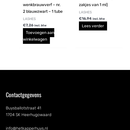
wenkbrauwverf – nr.
zakjes van 1 ml)
2 blauwzwart – 1 tube
LASHES
€
16,94
LASHES
incl. btw
€
7,26
Lees verder
incl. btw
Toevoegen aan
winkelwagen
Contactgegevens
Buysballotstraat 41
1704 SK Heerhugowaard
info@hetkapperhuys.nl