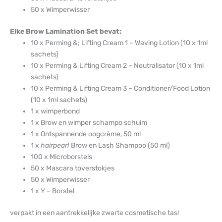
50 x Wimperwisser
Elke Brow Lamination Set bevat:
10 x Perming &; Lifting Cream 1 – Waving Lotion (10 x 1ml
sachets)
10 x Perming & Lifting Cream 2 – Neutralisator (10 x 1ml
sachets)
10 x Perming & Lifting Cream 3 – Conditioner/Food Lotion
(10 x 1ml sachets)
1 x wimperbond
1 x Brow en wimper schampo schuim
1 x Ontspannende oogcrème, 50 ml
1 x
hairpearl
Brow en Lash Shampoo (50 ml)
100 x Microborstels
50 x Mascara toverstokjes
50 x Wimperwisser
1 x Y – Borstel
verpakt in een aantrekkelijke zwarte cosmetische tas!