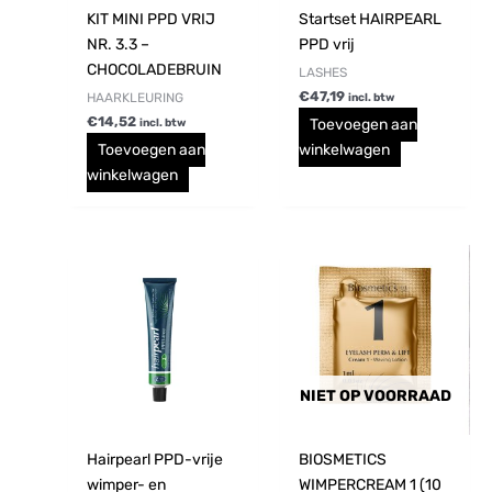
KIT MINI PPD VRIJ
Startset HAIRPEARL
NR. 3.3 –
PPD vrij
CHOCOLADEBRUIN
LASHES
€
47,19
HAARKLEURING
incl. btw
€
14,52
Toevoegen aan
incl. btw
Toevoegen aan
winkelwagen
winkelwagen
NIET OP VOORRAAD
Hairpearl PPD-vrije
BIOSMETICS
wimper- en
WIMPERCREAM 1 (10