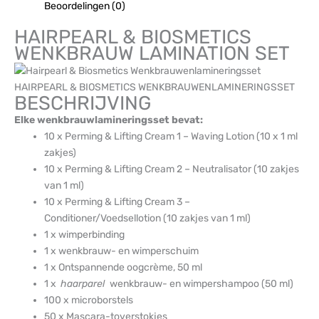
Beoordelingen (0)
HAIRPEARL & BIOSMETICS
WENKBRAUW LAMINATION SET
HAIRPEARL & BIOSMETICS WENKBRAUWENLAMINERINGSSET
BESCHRIJVING
Elke wenkbrauwlamineringsset bevat:
10 x Perming & Lifting Cream 1 – Waving Lotion (10 x 1 ml
zakjes)
10 x Perming & Lifting Cream 2 – Neutralisator (10 zakjes
van 1 ml)
10 x Perming & Lifting Cream 3 –
Conditioner/Voedsellotion (10 zakjes van 1 ml)
1 x wimperbinding
1 x wenkbrauw- en wimperschuim
1 x Ontspannende oogcrème, 50 ml
1 x
haarparel
wenkbrauw- en wimpershampoo (50 ml)
100 x microborstels
50 x Mascara-toverstokjes