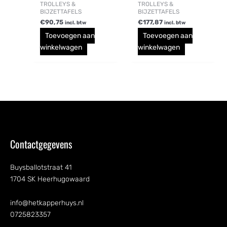
TROLLEYS &
TROLLEYS &
BIJZETTAFELS
BIJZETTAFELS
€
90,75
€
177,87
incl. btw
incl. btw
Toevoegen aan
Toevoegen aan
winkelwagen
winkelwagen
Contactgegevens
Buysballotstraat 41
1704 SK Heerhugowaard
info@hetkapperhuys.nl
0725823357