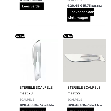
SCALPELS
incl. btw
€
20,45
€
15,73
Lees verder
incl. btw
Toevoegen aan
winkelwagen
Oorspronkelijke
Huidige
Oorspronkelijke
Huidige
Actie!
Actie!
prijs
prijs
prijs
prijs
was:
is:
was:
is:
€20,45.
€15,73.
€20,45.
€15,73.
STERIELE SCALPELS
STERIELE SCALPELS
maat 20
maat 22
SCALPELS
SCALPELS
€
20,45
€
15,73
€
20,45
€
15,73
incl. btw
incl. btw