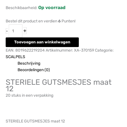
Op voorraad
Beschikbaarheid:
Bestel dit product en verdien
6
Punten!
+
-
Toevoegen aan winkelwagen
EAN:
8019622219204
Artikelnummer:
XA-370159
Categorie:
SCALPELS
Beschrijving
Beoordelingen (0)
STERIELE GUTSMESJES maat
12
20 stuks in een verpakking
STERIELE GUTSMESJES maat 12