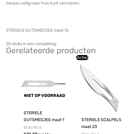
mesjes veilig naar huis kunt vervoeren.
STERIELE GUTSMESJES maat 12
20 stuks in een verpakking
Gerelateerde producten
Oorspronkelijke
Huidige
Actie!
prijs
prijs
was:
is:
€20,45.
€15,73.
NIET OP VOORRAAD
STERIELE
GUTSMESJES maat 1
STERIELE SCALPELS
maat 23
SCALPELS
€
10,89